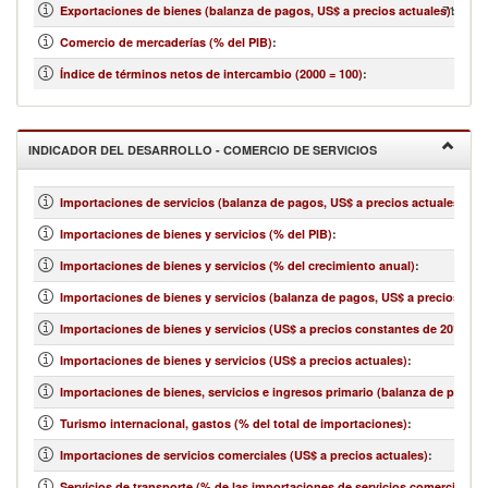
714,804
Exportaciones de bienes (balanza de pagos, US$ a precios actuales)
:
Comercio de mercaderías (% del PIB)
:
Índice de términos netos de intercambio (2000 = 100)
:
INDICADOR DEL DESARROLLO - COMERCIO DE SERVICIOS
Importaciones de servicios (balanza de pagos, US$ a precios actuales)
:
Importaciones de bienes y servicios (% del PIB)
:
Importaciones de bienes y servicios (% del crecimiento anual)
:
Importaciones de bienes y servicios (balanza de pagos, US$ a precios actu
Importaciones de bienes y servicios (US$ a precios constantes de 2010)
:
Importaciones de bienes y servicios (US$ a precios actuales)
:
Importaciones de bienes, servicios e ingresos primario (balanza de pagos,
Turismo internacional, gastos (% del total de importaciones)
:
Importaciones de servicios comerciales (US$ a precios actuales)
:
Servicios de transporte (% de las importaciones de servicios comerciales)
: