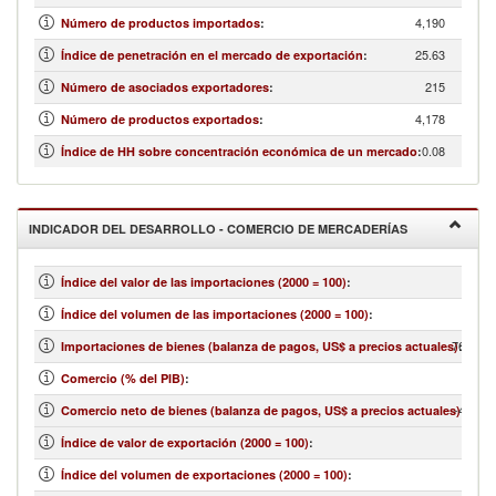
4,190
Número de productos importados
:
25.63
Índice de penetración en el mercado de exportación
:
215
Número de asociados exportadores
:
4,178
Número de productos exportados
:
0.08
Índice de HH sobre concentración económica de un mercado
:
INDICADOR DEL DESARROLLO - COMERCIO DE MERCADERÍAS
Índice del valor de las importaciones (2000 = 100)
:
Índice del volumen de las importaciones (2000 = 100)
:
763,503
Importaciones de bienes (balanza de pagos, US$ a precios actuales)
:
Comercio (% del PIB)
:
-48,699
Comercio neto de bienes (balanza de pagos, US$ a precios actuales)
:
Índice de valor de exportación (2000 = 100)
:
Índice del volumen de exportaciones (2000 = 100)
: