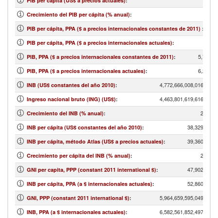
PIB per cápita (US$ a precios actuales)
:
Crecimiento del PIB per cápita (% anual)
:
PIB per cápita, PPA ($ a precios internacionales constantes de 2011)
:
PIB per cápita, PPA ($ a precios internacionales actuales)
:
5,710,1
PIB, PPA ($ a precios internacionales constantes de 2011)
:
6,212,9
PIB, PPA ($ a precios internacionales actuales)
:
4,772,666,008,016.57
INB (US$ constantes del año 2010)
:
4,463,801,619,616.66
Ingreso nacional bruto (ING) (US$)
:
2.73
Crecimiento del INB (% anual)
:
38,329.54
INB per cápita (US$ constantes del año 2010)
:
39,360.00
INB per cápita, método Atlas (US$ a precios actuales)
:
2.98
Crecimiento per cápita del INB (% anual)
:
47,902.51
GNI per capita, PPP (constant 2011 international $)
:
52,860.00
INB per cápita, PPA (a $ internacionales actuales)
:
5,964,659,595,049.34
GNI, PPP (constant 2011 international $)
:
6,582,561,852,497.43
INB, PPA (a $ internacionales actuales)
: