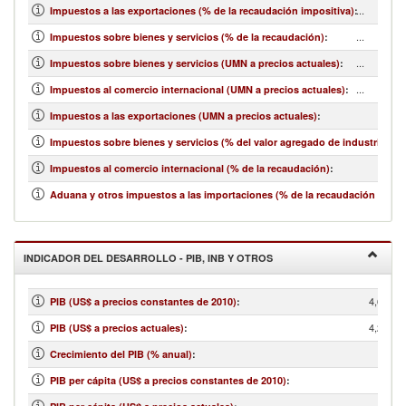
...
Impuestos a las exportaciones (% de la recaudación impositiva)
:
...
Impuestos sobre bienes y servicios (% de la recaudación)
:
...
Impuestos sobre bienes y servicios (UMN a precios actuales)
:
...
Impuestos al comercio internacional (UMN a precios actuales)
:
Impuestos a las exportaciones (UMN a precios actuales)
:
Impuestos sobre bienes y servicios (% del valor agregado de industria y se
Impuestos al comercio internacional (% de la recaudación)
:
Aduana y otros impuestos a las importaciones (% de la recaudación impos
INDICADOR DEL DESARROLLO - PIB, INB Y OTROS
4,601,2
PIB (US$ a precios constantes de 2010)
:
4,213,1
PIB (US$ a precios actuales)
:
Crecimiento del PIB (% anual)
:
PIB per cápita (US$ a precios constantes de 2010)
: