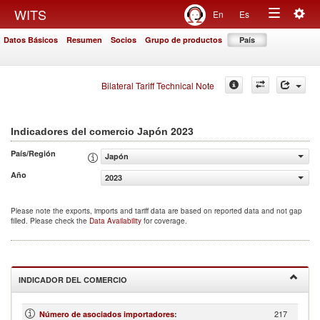
Togg
WITS
En
Es
Toggle
navig
Datos Básicos
Resumen
Socios
Grupo de productos
País
navigation
Bilateral Tariff Technical Note
2023
Indicadores del comercio Japón
País/Región
Japón
Año
2023
Please note the exports, imports and tariff data are based on reported data and not gap
filled. Please check the
Data Availability
for coverage.
INDICADOR DEL COMERCIO
217
Número de asociados importadores
: