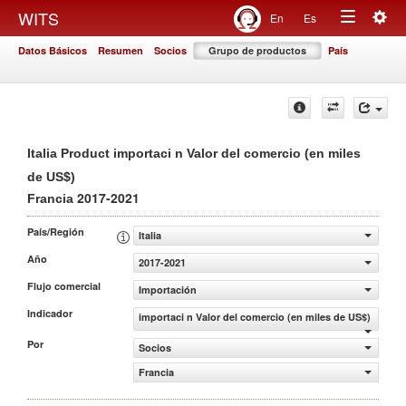
Togg
WITS
En
Es
Toggle
navig
Datos Básicos
Resumen
Socios
Grupo de productos
País
navigation
Italia Product importaci n Valor del comercio (en miles
de US$)
2017-2021
Francia
País/Región
Italia
Año
2017-2021
Flujo comercial
Importación
Indicador
importaci n Valor del comercio (en miles de US$)
Por
Socios
Francia