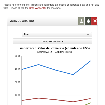
Please note the exports, imports and tariff data are based on reported data and not gap
filled. Please check the
Data Availability
for coverage.
VISTA DE GRÁFICO
line
más productos
importaci n Valor del comercio (en miles de US$)
Source:WITS - Country Profile
50 B
40 B
30 B
20 B