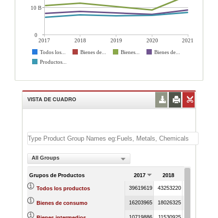
10 B
0
2017
2018
2019
2020
2021
Todos los...
Bienes de...
Bienes...
Bienes de...
Productos...
VISTA DE CUADRO
All Groups
Grupos de Productos
2017
2018
2019
39619619
43253220
38992513
3
Todos los productos
16203965
18026325
16714105
Bienes de consumo
10719886
11530925
10228180
Bienes intermedios