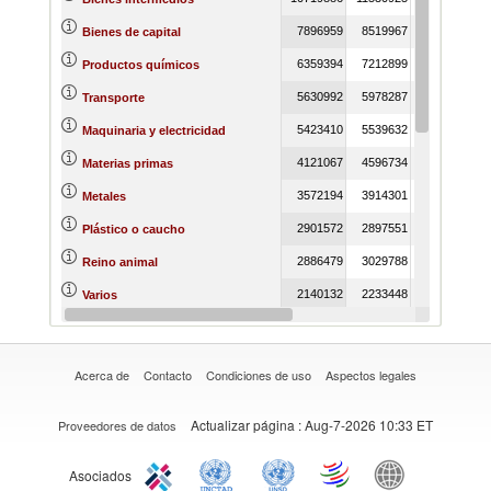
7896959
8519967
8065628
Bienes de capital
6359394
7212899
6909599
Productos químicos
5630992
5978287
5960917
Transporte
5423410
5539632
5257783
Maquinaria y electricidad
4121067
4596734
3807831
Materias primas
3572194
3914301
3340873
Metales
2901572
2897551
2558462
Plástico o caucho
2886479
3029788
2399783
Reino animal
2140132
2233448
1891155
Varios
1900033
1977311
1876354
Productos alimenticios
Acerca de
Contacto
Condiciones de uso
Aspectos legales
Actualizar página
: Aug-7-2026 10:33 ET
Proveedores de datos
Asociados