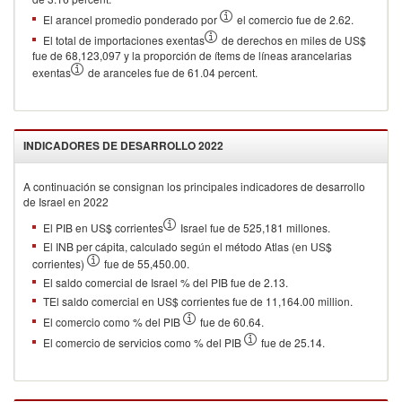
El arancel promedio ponderado por
el comercio fue de 2.62.
El total de importaciones exentas
de derechos en miles de US$
fue de 68,123,097 y la proporción de ítems de líneas arancelarias
exentas
de aranceles fue de 61.04 percent.
INDICADORES DE DESARROLLO
2022
A continuación se consignan los principales indicadores de desarrollo
de
Israel
en
2022
El PIB en US$ corrientes
Israel fue de 525,181 millones.
El INB per cápita, calculado según el método Atlas (en US$
corrientes)
fue de 55,450.00.
El saldo comercial de Israel % del PIB fue de 2.13.
TEl saldo comercial en US$ corrientes fue de 11,164.00 million.
El comercio como % del PIB
fue de 60.64.
El comercio de servicios como % del PIB
fue de 25.14.