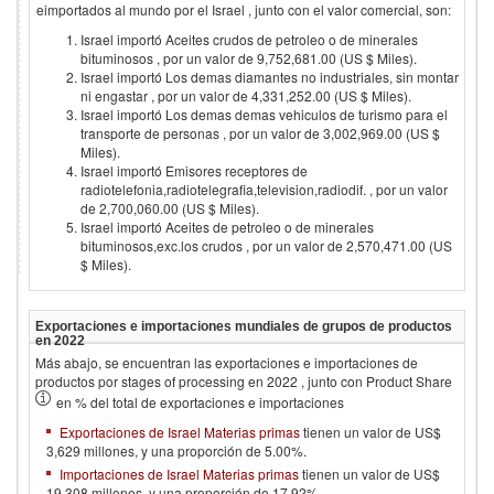
eimportados al mundo por el
Israel
, junto con el valor comercial, son:
Israel importó Aceites crudos de petroleo o de minerales
bituminosos , por un valor de 9,752,681.00 (US $ Miles).
Israel importó Los demas diamantes no industriales, sin montar
ni engastar , por un valor de 4,331,252.00 (US $ Miles).
Israel importó Los demas demas vehiculos de turismo para el
transporte de personas , por un valor de 3,002,969.00 (US $
Miles).
Israel importó Emisores receptores de
radiotelefonia,radiotelegrafia,television,radiodif. , por un valor
de 2,700,060.00 (US $ Miles).
Israel importó Aceites de petroleo o de minerales
bituminosos,exc.los crudos , por un valor de 2,570,471.00 (US
$ Miles).
Exportaciones e importaciones mundiales de grupos de productos
en
2022
Más abajo, se encuentran las exportaciones e importaciones de
productos por stages of processing en
2022
, junto con Product Share
en % del total de exportaciones e importaciones
Exportaciones de Israel Materias primas
tienen un valor de US$
3,629 millones, y una proporción de 5.00%.
Importaciones de Israel Materias primas
tienen un valor de US$
19,308 millones, y una proporción de 17.92%.