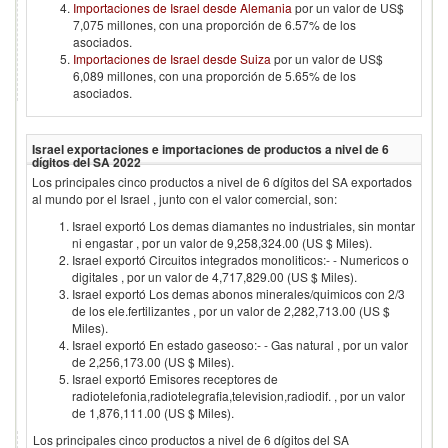
Importaciones de Israel desde Alemania
por un valor de US$
7,075 millones, con una proporción de 6.57% de los
asociados.
Importaciones de Israel desde Suiza
por un valor de US$
6,089 millones, con una proporción de 5.65% de los
asociados.
Israel
exportaciones e importaciones de productos a nivel de 6
dígitos del SA
2022
Los principales cinco productos a nivel de 6 dígitos del SA exportados
al mundo por el
Israel
, junto con el valor comercial, son:
Israel exportó Los demas diamantes no industriales, sin montar
ni engastar , por un valor de 9,258,324.00 (US $ Miles).
Israel exportó Circuitos integrados monoliticos:- - Numericos o
digitales , por un valor de 4,717,829.00 (US $ Miles).
Israel exportó Los demas abonos minerales/quimicos con 2/3
de los ele.fertilizantes , por un valor de 2,282,713.00 (US $
Miles).
Israel exportó En estado gaseoso:- - Gas natural , por un valor
de 2,256,173.00 (US $ Miles).
Israel exportó Emisores receptores de
radiotelefonia,radiotelegrafia,television,radiodif. , por un valor
de 1,876,111.00 (US $ Miles).
Los principales cinco productos a nivel de 6 dígitos del SA