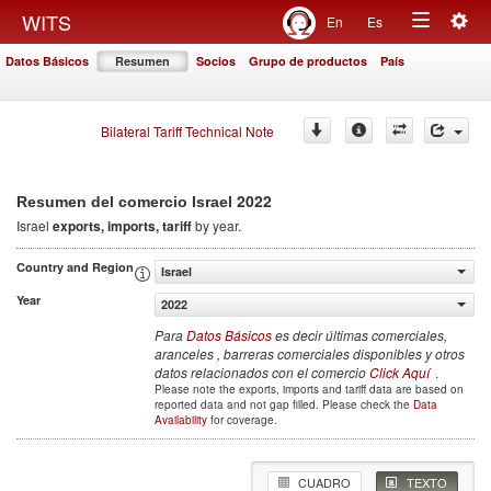
Togg
WITS
En
Es
Toggle
navig
Datos Básicos
Resumen
Socios
Grupo de productos
País
navigation
Bilateral Tariff Technical Note
2022
Resumen del comercio Israel
Israel
exports, imports, tariff
by year.
Country and Region
Israel
Year
2022
Para
Datos Básicos
es decir últimas comerciales,
aranceles , barreras comerciales disponibles y otros
datos relacionados con el comercio
Click Aquí
.
Please note the exports, imports and tariff data are based on
reported data and not gap filled. Please check the
Data
Availability
for coverage.
CUADRO
TEXTO