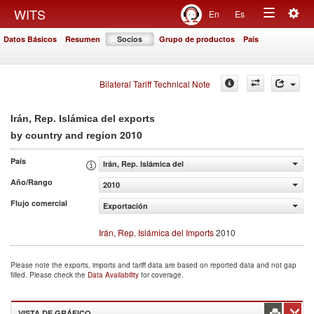
Togg
WITS
En
Es
Toggle
navig
Datos Básicos
Resumen
Socios
Grupo de productos
País
navigation
Bilateral Tariff Technical Note
Irán, Rep. Islámica del exports
2010
by country and region
País
Irán, Rep. Islámica del
Año/Rango
2010
Flujo comercial
Exportación
Irán, Rep. Islámica del Imports
2010
Please note the exports, imports and tariff data are based on reported data and not gap
filled. Please check the
Data Availability
for coverage.
VISTA DE GRÁFICO