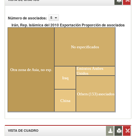
Número de asociados
:
5
Irán, Rep. Islámica del 2010 Exportación Proporción de asociados
Irán, Rep. Islámica del 2010 Exportación Proporción
de asociados
No especificados
Emiratos Árabes
Otra zona de Asia, no esp.
Unidos
Iraq
Others (153) asociados
China
VISTA DE CUADRO