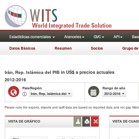
Estadísticas comerciales
Aranceles
GVC
API
Base
Datos Básicos
Resumen
Socios
Grupo de
in US$ a precios actuales
Irán, Rep. Islámica del PIB
2012-2016
País/Región
Rango de año
Irán, Rep. Islámica del
2012-2016
Please note the exports, imports and tariff data are based on reported data and not gap fille
VISTA DE GRÁFICO
VISTA DE CUA