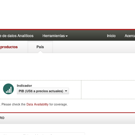
 de datos Analiticos
Herramientas
Inicio
Acerc
 productos
País
Indicador
PIB (US$ a precios actuales)
d. Please check the
Data Availability
for coverage.
DRO