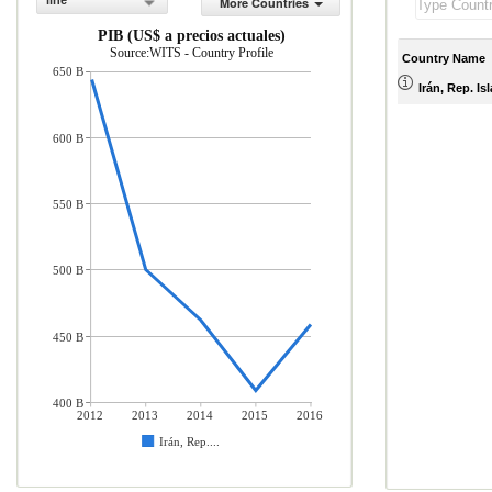
line
More Countries
PIB (US$ a precios actuales)
Source:WITS - Country Profile
Country Name
650 B
Irán, Rep. Is
600 B
550 B
500 B
450 B
400 B
2012
2013
2014
2015
2016
Irán, Rep....