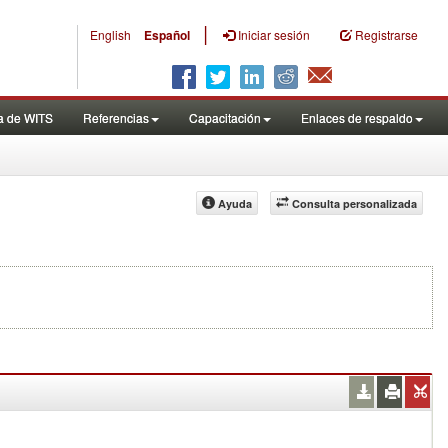
|
English
Español
Iniciar sesión
Registrarse
a de WITS
Referencias
Capacitación
Enlaces de respaldo
Ayuda
Consulta personalizada