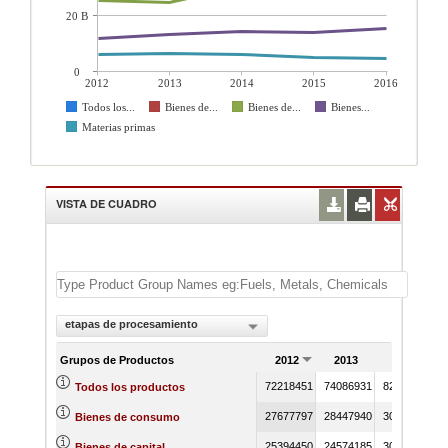
20 B
0
2012
2013
2014
2015
2016
Todos los...
Bienes de...
Bienes de...
Bienes...
Materias primas
VISTA DE CUADRO
etapas de procesamiento
Grupos de Productos
2012
2013
2014
72218451
74086931
82574059
7
Todos los productos
27677797
28447940
30261615
2
Bienes de consumo
25394450
24574185
30123654
2
Bienes de capital