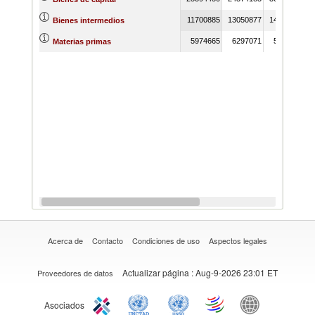
11700885
13050877
14244320
1
Bienes intermedios
5974665
6297071
5890331
Materias primas
Acerca de
Contacto
Condiciones de uso
Aspectos legales
Actualizar página
: Aug-9-2026 23:01 ET
Proveedores de datos
Asociados