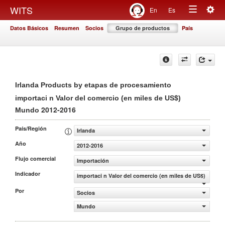
Togg
WITS
En
Es
Toggle
navig
Datos Básicos
Resumen
Socios
Grupo de productos
País
navigation
Irlanda Products by etapas de procesamiento
importaci n Valor del comercio (en miles de US$)
2012-2016
Mundo
País/Región
Irlanda
Año
2012-2016
Flujo comercial
Importación
Indicador
importaci n Valor del comercio (en miles de US$)
Por
Socios
Mundo