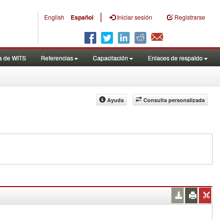
|
English
Español
Iniciar sesión
Registrarse
a de WITS
Referencias
Capacitación
Enlaces de respaldo
Ayuda
Consulta personalizada