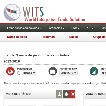
Estadísticas comerciales
Aranceles
GVC
API
Base
Datos Básicos
Resumen
Socios
Grupo de
Irlanda N mero de productos exportados
2012-2016
País/Región
Rango de año
Indi
Irlanda
2012-2016
N 
Please note the exports, imports and tariff data are based on reported data and not gap fille
VISTA DE GRÁFICO
VISTA DE CUA