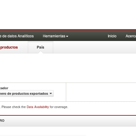
 de datos Analiticos
Herramientas
Inicio
Acerc
 productos
País
cador
mero de productos exportados
d. Please check the
Data Availability
for coverage.
DRO