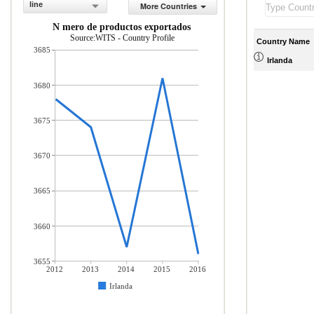
line
More Countries
N mero de productos exportados
Source:WITS - Country Profile
Country Name
3685
Irlanda
3680
3675
3670
3665
3660
3655
2012
2013
2014
2015
2016
Irlanda