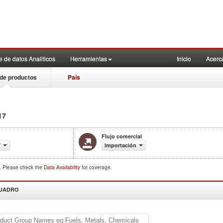
 de datos Analiticos
Herramientas
Inicio
Acerc
de productos
País
17
Flujo comercial
7
Importación
d. Please check the
Data Availability
for coverage.
CUADRO