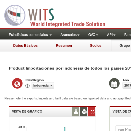
Estadísticas comerciales
Aranceles
GVC
API
Base
Datos Básicos
Resumen
Socios
Grupo 
20
Product Importaciones por Indonesia de todos los paises
País/Región
Año
Indonesia
201
Please note the exports, imports and tariff data are based on reported data and not gap fille
VISTA DE GRÁFICO
VISTA DE 
40 B