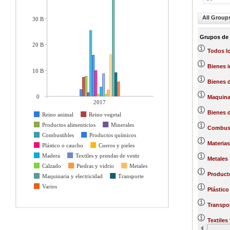
All Group
30 B
Grupos de
20 B
Todos l
Bienes 
10 B
Bienes d
0
Maquinar
2017
Bienes 
Reino animal
Reino vegetal
Productos alimenticios
Minerales
Combust
Combustibles
Productos químicos
Materias
Plástico o caucho
Cueros y pieles
Madera
Textiles y prendas de vestir
Metales
Calzado
Piedras y vidrio
Metales
Product
Maquinaria y electricidad
Transporte
Varios
Plástico
Transpo
Textiles