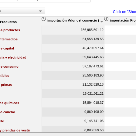
s
Click on "Sho
importación Valor del comercio (en miles de US$)
importación Pro
 Productos
156,985,501.12
os productos
51,558,139.55
intermedios
46,470,097.64
e capital
39,643,445.66
ia y electricidad
37,187,473.61
de consumo
25,500,183.98
ibles
21,132,829.18
 primas
16,021,011.21
15,894,018.37
os químicos
9,860,108.09
 o caucho
9,145,741.06
rte
8,803,569.58
 y prendas de vestir