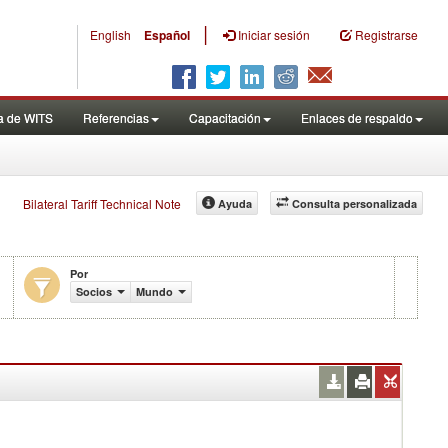
|
English
Español
Iniciar sesión
Registrarse
a de WITS
Referencias
Capacitación
Enlaces de respaldo
Bilateral Tariff Technical Note
Ayuda
Consulta personalizada
Por
Socios
Mundo