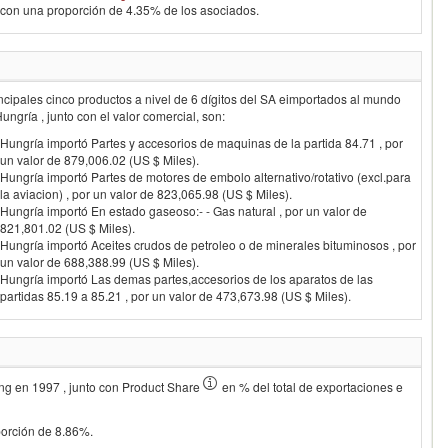
con una proporción de 4.35% de los asociados.
ncipales cinco productos a nivel de 6 dígitos del SA eimportados al mundo
Hungría
, junto con el valor comercial, son:
Hungría importó Partes y accesorios de maquinas de la partida 84.71 , por
un valor de 879,006.02 (US $ Miles).
Hungría importó Partes de motores de embolo alternativo/rotativo (excl.para
la aviacion) , por un valor de 823,065.98 (US $ Miles).
Hungría importó En estado gaseoso:- - Gas natural , por un valor de
821,801.02 (US $ Miles).
Hungría importó Aceites crudos de petroleo o de minerales bituminosos , por
un valor de 688,388.99 (US $ Miles).
Hungría importó Las demas partes,accesorios de los aparatos de las
partidas 85.19 a 85.21 , por un valor de 473,673.98 (US $ Miles).
ing en
1997
, junto con Product Share
en % del total de exportaciones e
porción de 8.86%.