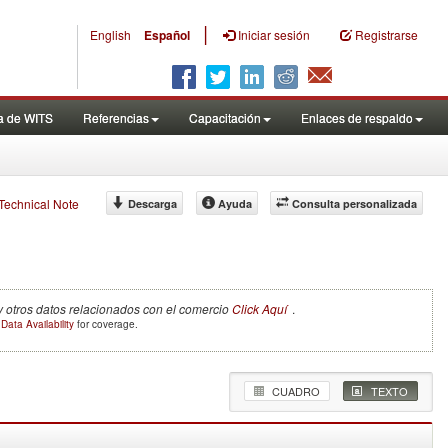
|
English
Español
Iniciar sesión
Registrarse
a de WITS
Referencias
Capacitación
Enlaces de respaldo
f Technical Note
Descarga
Ayuda
Consulta personalizada
y otros datos relacionados con el comercio
Click Aquí
.
e
Data Availability
for coverage.
CUADRO
TEXTO