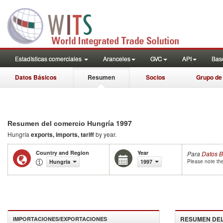
Estadísticas comerciales
Aranceles
GVC
API
Base
Datos Básicos
Resumen
Socios
Grupo de
1997
Resumen del comercio Hungría
Hungría
exports, imports, tariff
by year.
Country and Region
Year
Para
Datos B
Hungría
1997
Please note the
RESUMEN DE
IMPORTACIONES/EXPORTACIONES