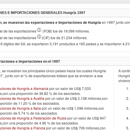
NES E IMPORTACIONES GENERALES
Hungría 1997
n, se muestran las exportaciones e importaciones de
Hungría
en
1997
junto co
otal de las exportaciones
(FOB) fue de 19,099 millones.
otal de las importaciones
(CIF) fue de 21,234 millones.
 6 dígitos del SA, se exportaron 3,191 productos a 165 países y se importaron 4,3
taciones e importaciones en el
1997
, se muestran los principales cinco países hacia los cuales
Hungría
A conti
97
, junto con el % de exportaciones totales que se enviaron a ese
Hungr
viniero
aciones de Hungría a Alemania
por un valor de US$ 7,033
s,con una proporción de 36.82 % de los asociados.
ciones de Hungría a Austria
por un valor de US$ 2,138 millones,con
oporción de 11.20 % de los asociados.
ciones de Hungría a Italia
por un valor de US$ 1,096 millones,con
porción de 5.74 % de los asociados.
aciones de Hungría a Federación de Rusia
por un valor de US$ 947
s,con una proporción de 4.96 % de los asociados.
aciones de Hungría a Francia
por un valor de US$ 706 millones,con