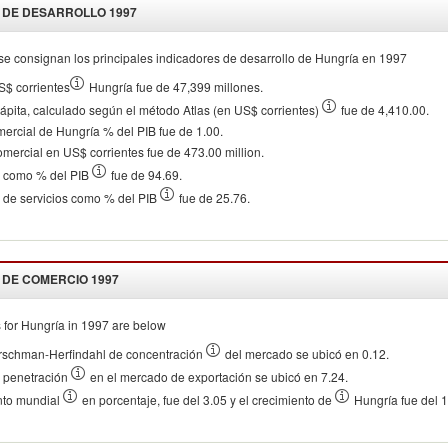
 DE DESARROLLO
1997
se consignan los principales indicadores de desarrollo de
Hungría
en
1997
S$ corrientes
Hungría fue de 47,399 millones.
cápita, calculado según el método Atlas (en US$ corrientes)
fue de 4,410.00.
mercial de Hungría % del PIB fue de 1.00.
omercial en US$ corrientes fue de 473.00 million.
o como % del PIB
fue de 94.69.
 de servicios como % del PIB
fue de 25.76.
 DE COMERCIO
1997
 for
Hungría
in
1997
are below
irschman-Herfindahl de concentración
del mercado se ubicó en 0.12.
e penetración
en el mercado de exportación se ubicó en 7.24.
nto mundial
en porcentaje, fue del 3.05 y el crecimiento de
Hungría fue del 1