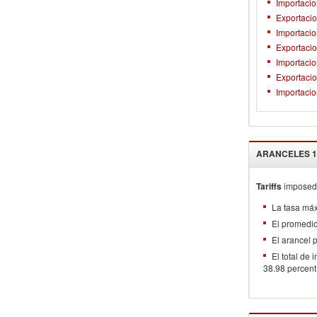
Importacio
Exportaci
Importacio
Exportaci
Importaci
Exportacio
Importacio
ARANCELES
1
Tariffs
imposed 
La tasa má
El promedi
El arancel
El total de
38.98 percent