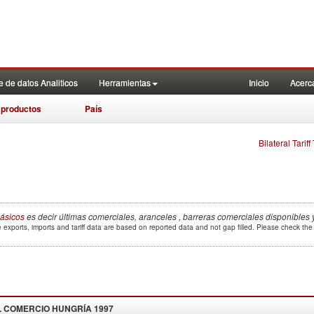
 de datos Analiticos
Herramientas
Inicio
Acerc
 productos
País
Bilateral Tarif
ásicos
es decir últimas comerciales, aranceles , barreras comerciales disponibles 
 exports, imports and tariff data are based on reported data and not gap filled. Please check th
L COMERCIO
HUNGRÍA 1997