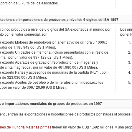
porción de 3.70 % de los asociados.
taciones e importaciones de productos a nivel de 6 dígitos del SA
1997
s cinco productos a nivel de 6 dígitos del SA exportados al mundo por
Los pri
unto con el valor comercial, son:
por el
 exportó Motores de embolo/piston alternativo de cilindra > 1000cc ,
valor de 1,185,949.06 (US $ Miles).
a exportó Unidades de memoria,incluso presentadas con el resto de
ema , por un valor de 997,129.02 (US $ Miles).
a exportó Aparatos de grabacion/reproduccion de imagenes y
de cinta magnetica , por un valor de 461,980.00 (US $ Miles).
 exportó Partes y accesorios de maquinas de la partida 84.71 , por
r de 323,036.00 (US $ Miles).
 exportó Aceites de petroleo o de minerales bituminosos,exc.los
, por un valor de 306,120.99 (US $ Miles).
 e importaciones mundiales de grupos de productos en
1997
encuentran las exportaciones e importaciones de productos por stages of process
nes de Hungría Materias primas
tienen un valor de US$ 1,692 millones, y una pro