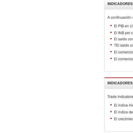
INDICADORES
A continuación 
El PIB en U
El INB per 
El saldo co
TEl saldo c
El comerci
El comercio
INDICADORES
Trade Indicators
El índice H
El índice d
El crecimie