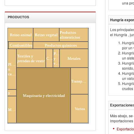
una pro
PRODUCTOS
Hungría
expor
Los principale
All Products
Productos
el
Hungría
, j
Reino animal
Reino vegetal
alimenticios
Hungría
Combustibles
Minerales
Productos químicos
por un 
Hungrí
Piedras
Textiles y
un sist
Calzado
y
Metales
prendas de vestir
Hungrí
vidrio
Plástico
sonido,
o
Hungría
caucho
un valo
Transporte
Hungría
Cueros
crudos 
y
Maquinaria y electricidad
pieles
Exportaciones
Varios
Madera
Más abajo, se 
importaciones
Exportacio