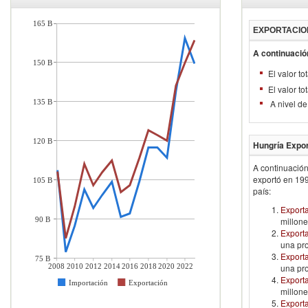
165 B
EXPORTACIO
A continuació
150 B
El valor t
El valor t
135 B
A nivel de
120 B
Hungría
Expor
A continuación
exportó en
19
105 B
país:
Export
90 B
millone
Exporta
una pr
Exporta
75 B
2008
2010
2012
2014
2016
2018
2020
2022
una pro
Export
Importación
Exportación
millone
Export