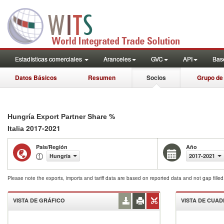
Estadísticas comerciales
Aranceles
GVC
API
Base
Datos Básicos
Resumen
Socios
Grupo de
%
Hungría Export Partner Share
2017-2021
Italia
País/Región
Año
Hungría
2017-2021
Please note the exports, imports and tariff data are based on reported data and not gap fille
VISTA DE GRÁFICO
VISTA DE CUA