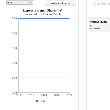
line
más socios
Export Partner Share (%)
Source:WITS - Country Profile
5.00
Partner Name
Italia
4.00
3.00
2.00
1.00
0.00
2017
2018
2019
2020
2021
Italia