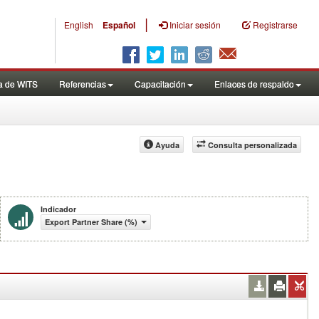
|
English
Español
Iniciar sesión
Registrarse
a de WITS
Referencias
Capacitación
Enlaces de respaldo
Ayuda
Consulta personalizada
Indicador
Export Partner Share (%)