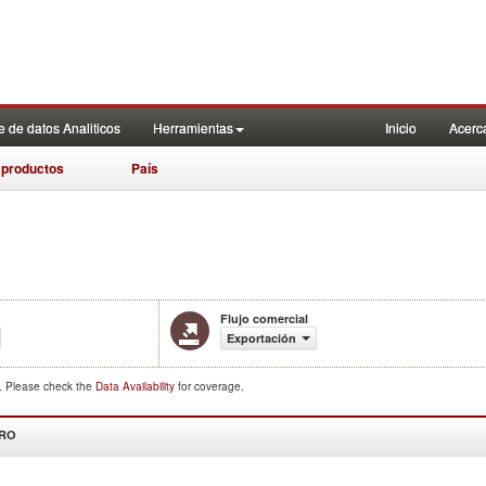
 de datos Analiticos
Herramientas
Inicio
Acerc
 productos
País
Flujo comercial
Exportación
d. Please check the
Data Availability
for coverage.
DRO