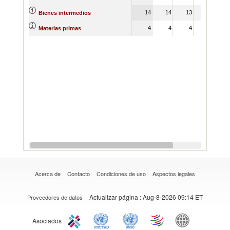
14
14
13
13
1
Bienes intermedios
4
4
4
4
Materias primas
Acerca de
Contacto
Condiciones de uso
Aspectos legales
Actualizar página
: Aug-8-2026 09:14 ET
Proveedores de datos
Asociados