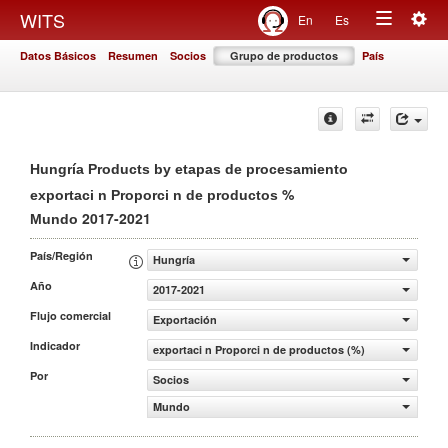
Togg
WITS
En
Es
Toggle
navig
Datos Básicos
Resumen
Socios
Grupo de productos
País
navigation
Hungría Products by etapas de procesamiento
%
exportaci n Proporci n de productos
2017-2021
Mundo
País/Región
Hungría
Año
2017-2021
Flujo comercial
Exportación
Indicador
exportaci n Proporci n de productos (%)
Por
Socios
Mundo