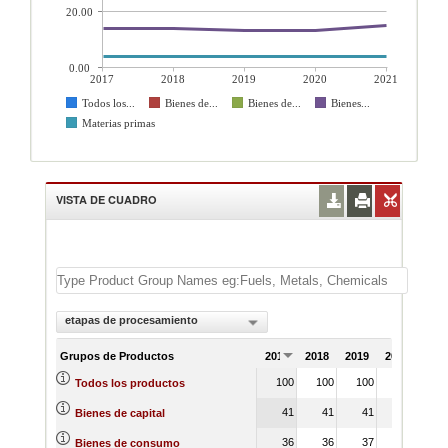
20.00
0.00
2017
2018
2019
2020
2021
Todos los...
Bienes de...
Bienes de...
Bienes...
Materias primas
VISTA DE CUADRO
etapas de procesamiento
Grupos de Productos
2017
2018
2019
2020
202
100
100
100
100
10
Todos los productos
41
41
41
41
4
Bienes de capital
36
36
37
36
3
Bienes de consumo