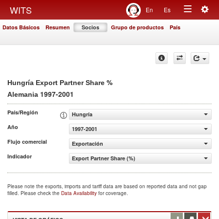
Togg
WITS
En
Es
Toggle
navig
Datos Básicos
Resumen
Socios
Grupo de productos
País
navigation
%
Hungría Export Partner Share
1997-2001
Alemania
País/Región
Hungría
Año
1997-2001
Flujo comercial
Exportación
Indicador
Export Partner Share (%)
Please note the exports, imports and tariff data are based on reported data and not gap
filled. Please check the
Data Availability
for coverage.