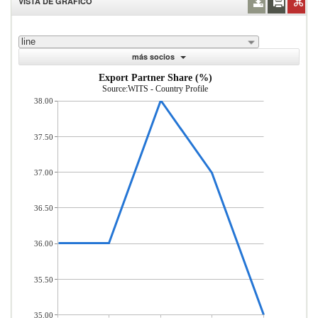
VISTA DE GRÁFICO
line
más socios
Export Partner Share (%)
Source:WITS - Country Profile
38.00
37.50
37.00
36.50
36.00
35.50
35.00