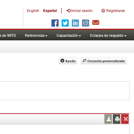
|
English
Español
Iniciar sesión
Registrarse
a de WITS
Referencias
Capacitación
Enlaces de respaldo
Ayuda
Consulta personalizada