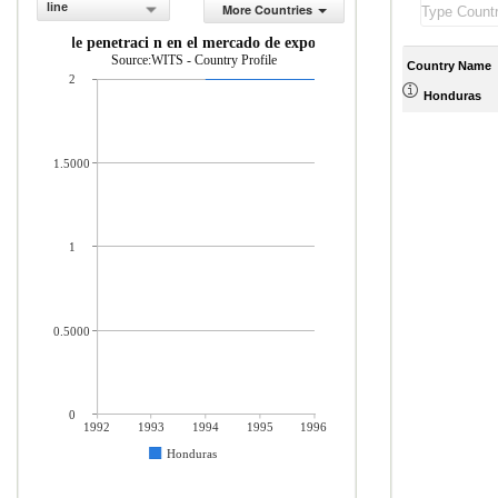
line
More Countries
ndice de penetraci n en el mercado de exportaci n
Source:WITS - Country Profile
Country Name
2
Honduras
1.5000
1
0.5000
0
1992
1993
1994
1995
1996
Honduras