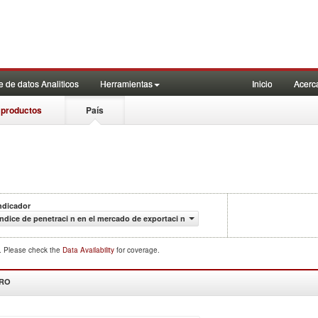
 de datos Analiticos
Herramientas
Inicio
Acerc
 productos
País
ndicador
ndice de penetraci n en el mercado de exportaci n
d. Please check the
Data Availability
for coverage.
DRO