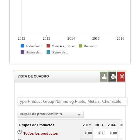
2012
2013
2014
2015
2016
Todos los...
Materias primas
Bienes...
Bienes de...
Bienes de...
VISTA DE CUADRO
etapas de procesamiento
Grupos de Productos
2012
2013
2014
2015
201
0.00
0.00
0.00
0.00
0.
Todos los productos