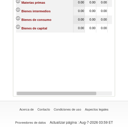
0.00
0.00
0.00
0.00
0.
Materias primas
0.00
0.00
0.00
0.00
0.
Bienes intermedios
0.00
0.00
0.00
0.00
0.
Bienes de consumo
0.00
0.00
0.00
0.00
0.
Bienes de capital
Acerca de
Contacto
Condiciones de uso
Aspectos legales
Actualizar página
: Aug-7-2026 03:59 ET
Proveedores de datos