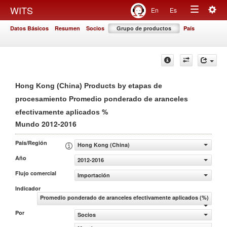
Togg
WITS
En
Es
Toggle
navig
Datos Básicos
Resumen
Socios
Grupo de productos
País
navigation
Hong Kong (China) Products by etapas de
procesamiento Promedio ponderado de aranceles
%
efectivamente aplicados
2012-2016
Mundo
País/Región
Hong Kong (China)
Año
2012-2016
Flujo comercial
Importación
Indicador
Promedio ponderado de aranceles efectivamente aplicados (%)
Por
Socios