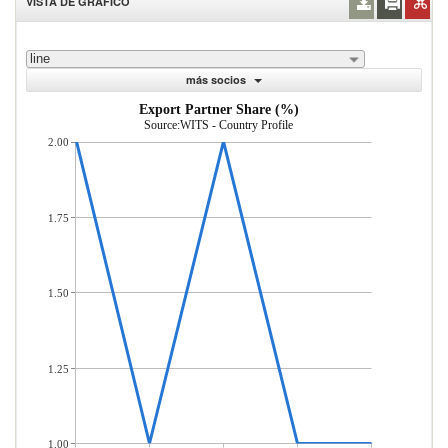
VISTA DE GRÁFICO
line
más socios
Export Partner Share (%)
Source:WITS - Country Profile
2.00
1.75
1.50
1.25
1.00