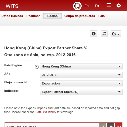
Togg
WITS
En
Es
Toggle
navig
Datos Básicos
Resumen
Socios
Grupo de productos
País
navigation
%
Hong Kong (China) Export Partner Share
2012-2016
Otra zona de Asia, no esp.
País/Región
Hong Kong (China)
Año
2012-2016
Flujo comercial
Exportación
Indicador
Export Partner Share (%)
Please note the exports, imports and tariff data are based on reported data and not gap
filled. Please check the
Data Availability
for coverage.