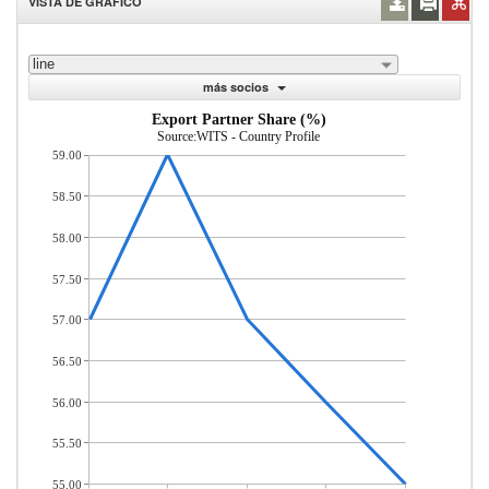
VISTA DE GRÁFICO
line
más socios
Export Partner Share (%)
Source:WITS - Country Profile
59.00
58.50
58.00
57.50
57.00
56.50
56.00
55.50
55.00