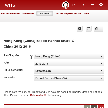
Togg
WITS
En
Es
Toggle
navig
Datos Básicos
Resumen
Socios
Grupo de productos
País
navigation
%
Hong Kong (China) Export Partner Share
2012-2016
China
País/Región
Hong Kong (China)
Año
2012-2016
Flujo comercial
Exportación
Indicador
Export Partner Share (%)
Please note the exports, imports and tariff data are based on reported data and not gap
filled. Please check the
Data Availability
for coverage.