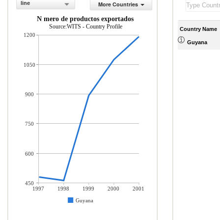
line
More Countries
N mero de productos exportados
Source:WITS - Country Profile
Country Name
1200
Guyana
1050
900
750
600
450
1997
1998
1999
2000
2001
Guyana