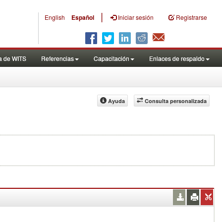
|
English
Español
Iniciar sesión
Registrarse
a de WITS
Referencias
Capacitación
Enlaces de respaldo
Ayuda
Consulta personalizada