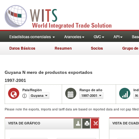
Estadísticas comerciales
Aranceles
GVC
API
Base
Datos Básicos
Resumen
Socios
Grupo de
Guyana N mero de productos exportados
1997-2001
País/Región
Rango de año
Ind
Guyana
1997-2001
N 
Please note the exports, imports and tariff data are based on reported data and not gap fille
VISTA DE GRÁFICO
VISTA DE CUA