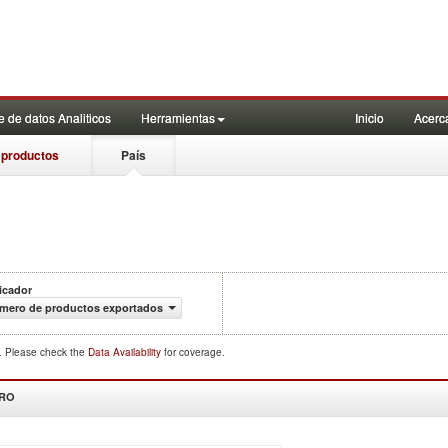
 de datos Analiticos
Herramientas
Inicio
Acerc
 productos
País
icador
mero de productos exportados
d. Please check the
Data Availability
for coverage.
DRO