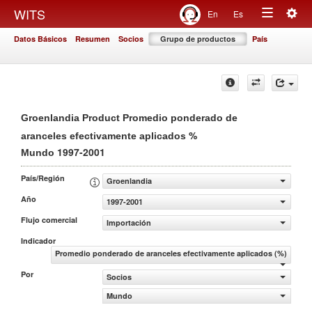
Togg
WITS
En
Es
Toggle
navig
Datos Básicos
Resumen
Socios
Grupo de productos
País
navigation
Groenlandia Product Promedio ponderado de
%
aranceles efectivamente aplicados
1997-2001
Mundo
País/Región
Groenlandia
Año
1997-2001
Flujo comercial
Importación
Indicador
Promedio ponderado de aranceles efectivamente aplicados (%)
Por
Socios
Mundo