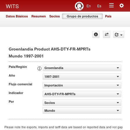
Togg
WITS
En
Es
Toggle
navig
Datos Básicos
Resumen
Socios
Grupo de productos
País
navigation
Groenlandia Product AHS-DTY-FR-MPRTs
1997-2001
Mundo
País/Región
Groenlandia
Año
1997-2001
Flujo comercial
Importación
Indicador
AHS-DTY-FR-MPRTs
Por
Socios
Mundo
Please note the exports, imports and tariff data are based on reported data and not gap