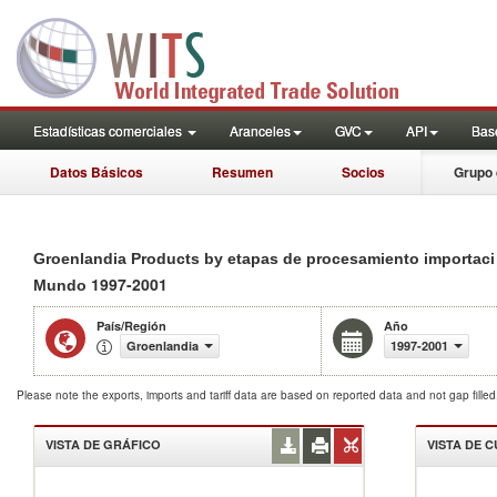
Estadísticas comerciales
Aranceles
GVC
API
Base
Datos Básicos
Resumen
Socios
Grupo 
Groenlandia Products by etapas de procesamiento importaci
1997-2001
Mundo
País/Región
Año
Groenlandia
1997-2001
Please note the exports, imports and tariff data are based on reported data and not gap fille
VISTA DE GRÁFICO
VISTA DE 