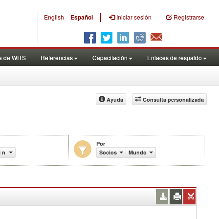
|
English
Español
Iniciar sesión
Registrarse
a de WITS
Referencias
Capacitación
Enlaces de respaldo
Ayuda
Consulta personalizada
Por
i n de productos (%)
Socios
Mundo