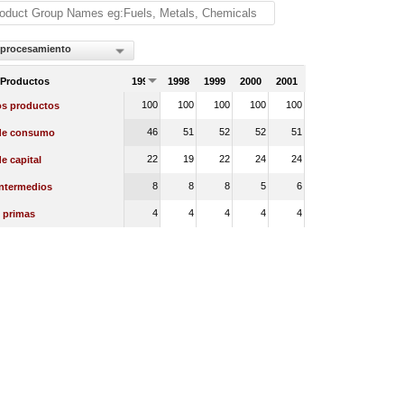
 procesamiento
 Productos
1997
1998
1999
2000
2001
100
100
100
100
100
os productos
46
51
52
52
51
de consumo
22
19
22
24
24
e capital
8
8
8
5
6
intermedios
4
4
4
4
4
 primas