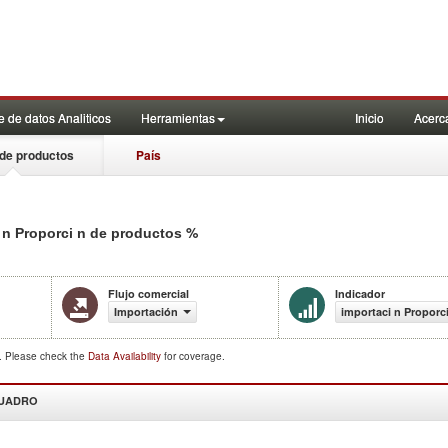
 de datos Analiticos
Herramientas
Inicio
Acerc
de productos
País
%
 n Proporci n de productos
Flujo comercial
Indicador
Importación
importaci n Proporc
d. Please check the
Data Availability
for coverage.
CUADRO