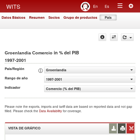
Togg
WITS
En
Es
Toggle
navig
Datos Básicos
Resumen
Socios
Grupo de productos
País
navigation
in % del PIB
Groenlandia Comercio
1997-2001
País/Región
Groenlandia
Rango de año
1997-2001
Indicador
Comercio (% del PIB)
Please note the exports, imports and tariff data are based on reported data and not gap
filled. Please check the
Data Availability
for coverage.
VISTA DE GRÁFICO