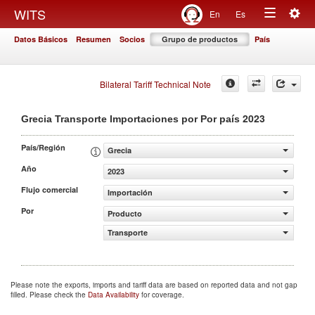
Togg
WITS
En
Es
Toggle
navig
Datos Básicos
Resumen
Socios
Grupo de productos
País
navigation
Bilateral Tariff Technical Note
2023
Grecia Transporte Importaciones por Por país
País/Región
Grecia
Año
2023
Flujo comercial
Importación
Por
Producto
Transporte
Please note the exports, imports and tariff data are based on reported data and not gap
filled. Please check the
Data Availability
for coverage.