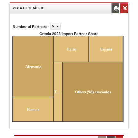
VISTA DE GRÁFICO
Number of Partners
:
5
Grecia 2023 Import Partner Share
Grecia 2023 Import Partner Share
Italia
España
Alemania
Turquía
Others (98) asociados
Francia