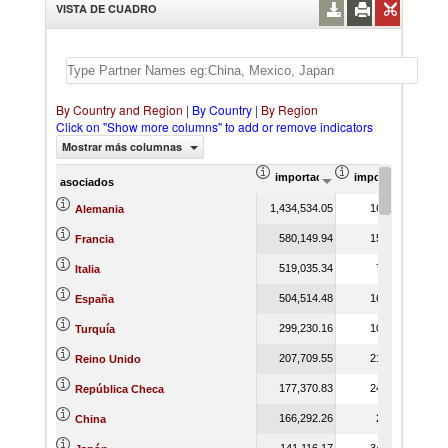
VISTA DE CUADRO
By Country and Region
|
By Country
|
By Region
Click on "Show more columns" to add or remove indicators
Mostrar más columnas
importación Valor del comercio (
importación Prop
asociados
1,434,534.05
16.00
Alemania
580,149.94
15.34
Francia
519,035.34
7.82
Italia
504,514.48
16.18
España
299,230.16
10.16
Turquía
207,709.55
21.26
Reino Unido
177,370.83
24.77
República Checa
166,292.26
2.23
China
141,116.17
34.96