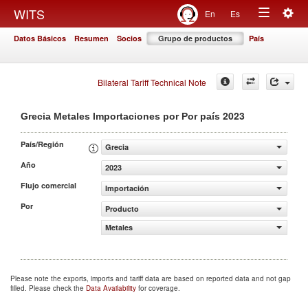
Togg
WITS
En
Es
Toggle
navig
Datos Básicos
Resumen
Socios
Grupo de productos
País
navigation
Bilateral Tariff Technical Note
2023
Grecia Metales Importaciones por Por país
País/Región
Grecia
Año
2023
Flujo comercial
Importación
Por
Producto
Metales
Please note the exports, imports and tariff data are based on reported data and not gap
filled. Please check the
Data Availability
for coverage.