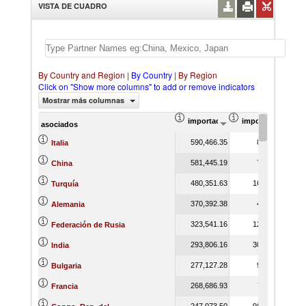
VISTA DE CUADRO
By Country and Region
|
By Country
|
By Region
Click on "Show more columns" to add or remove indicators
Mostrar más columnas
importación Valor del comercio (
importación Prop
asociados
590,466.35
8.89
Italia
581,445.19
7.79
China
480,351.63
16.31
Turquía
370,392.38
4.13
Alemania
323,541.16
12.23
Federación de Rusia
293,806.16
30.40
India
277,127.28
9.14
Bulgaria
268,686.93
7.11
Francia
247,073.50
98.46