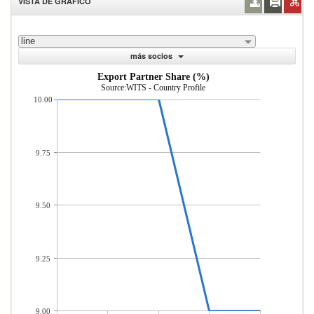
VISTA DE GRÁFICO
line
más socios
Export Partner Share (%)
Source:WITS - Country Profile
10.00
9.75
9.50
9.25
9.00