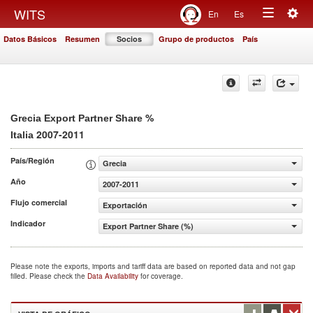
Togg
WITS
En
Es
Toggle
navig
Datos Básicos
Resumen
Socios
Grupo de productos
País
navigation
%
Grecia Export Partner Share
2007-2011
Italia
País/Región
Grecia
Año
2007-2011
Flujo comercial
Exportación
Indicador
Export Partner Share (%)
Please note the exports, imports and tariff data are based on reported data and not gap
filled. Please check the
Data Availability
for coverage.