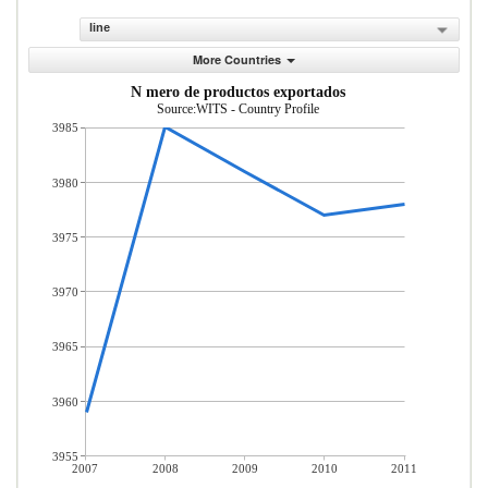
line
More Countries
N mero de productos exportados
Source:WITS - Country Profile
3985
3980
3975
3970
3965
3960
3955
2007
2008
2009
2010
2011