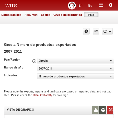
Togg
WITS
En
Es
Toggle
navig
Datos Básicos
Resumen
Socios
Grupo de productos
País
navigation
Grecia N mero de productos exportados
2007-2011
País/Región
Grecia
Rango de año
2007-2011
Indicador
N mero de productos exportados
Please note the exports, imports and tariff data are based on reported data and not gap
filled. Please check the
Data Availability
for coverage.
VISTA DE GRÁFICO