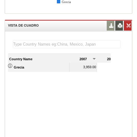
Grecia
VISTA DE CUADRO
Country Name
2007
2008
2
3,959.00
3,985.00
Grecia