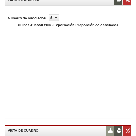
uinea-
Número de asociados
:
5
issau
008
Guinea-Bissau 2008 Exportación Proporción de asociados
xportación
roporción
e
sociados
VISTA DE CUADRO