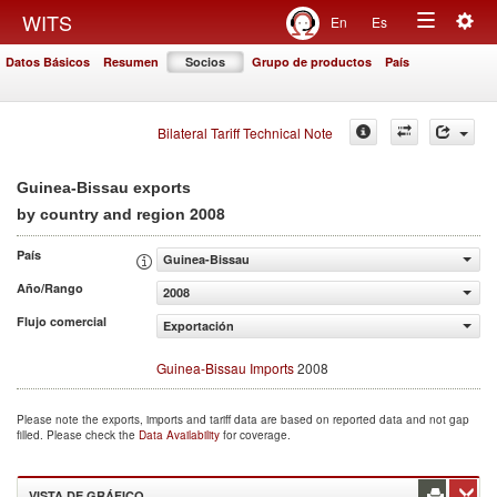
Togg
WITS
En
Es
Toggle
navig
Datos Básicos
Resumen
Socios
Grupo de productos
País
navigation
Bilateral Tariff Technical Note
Guinea-Bissau exports
2008
by country and region
País
Guinea-Bissau
Año/Rango
2008
Flujo comercial
Exportación
Guinea-Bissau Imports
2008
Please note the exports, imports and tariff data are based on reported data and not gap
filled. Please check the
Data Availability
for coverage.
VISTA DE GRÁFICO