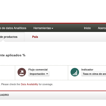
 de datos Analiticos
Herramientas
Inicio
Acerc
de productos
País
%
nte aplicados
Flujo comercial
Indicador
Importación
Tasa m xima de ar
d. Please check the
Data Availability
for coverage.
CUADRO