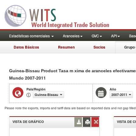
Estadísticas comerciales
Aranceles
GVC
API
Base
Datos Básicos
Resumen
Socios
Grupo 
Guinea-Bissau Product Tasa m xima de aranceles efectivame
2007-2011
Mundo
País/Región
Año
Guinea-Bissau
2007-2011
Please note the exports, imports and tariff data are based on reported data and not gap fille
VISTA DE GRÁFICO
VISTA DE 