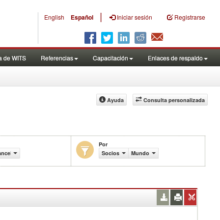
|
English
Español
Iniciar sesión
Registrarse
a de WITS
Referencias
Capacitación
Enlaces de respaldo
Ayuda
Consulta personalizada
Por
anceles efectivamente aplicados (%)
Socios
Mundo