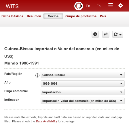
Togg
WITS
En
Es
Toggle
navig
Datos Básicos
Resumen
Socios
Grupo de productos
País
navigation
Guinea-Bissau importaci n Valor del comercio (en miles de
US$)
1988-1991
Mundo
País/Región
Guinea-Bissau
Año
1988-1991
Flujo comercial
Importación
Indicador
importaci n Valor del comercio (en miles de US$)
Please note the exports, imports and tariff data are based on reported data and not gap
filled. Please check the
Data Availability
for coverage.