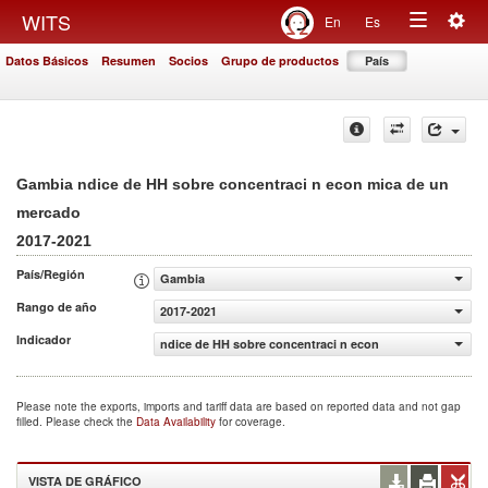
Togg
WITS
En
Es
Toggle
navig
Datos Básicos
Resumen
Socios
Grupo de productos
País
navigation
Gambia ndice de HH sobre concentraci n econ mica de un
mercado
2017-2021
País/Región
Gambia
Rango de año
2017-2021
Indicador
ndice de HH sobre concentraci n econ mica de un merca
Please note the exports, imports and tariff data are based on reported data and not gap
filled. Please check the
Data Availability
for coverage.
VISTA DE GRÁFICO