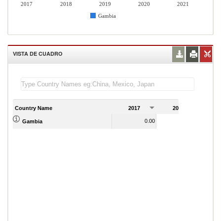
2017
2018
2019
2020
2021
Gambia
VISTA DE CUADRO
Country Name
2017
2018
2
0.00
0.00
Gambia