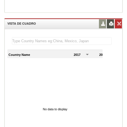
VISTA DE CUADRO
Country Name
2017
2018
2
No data to display