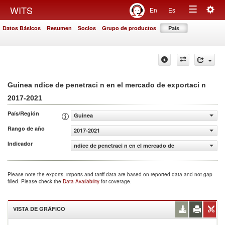
Togg
WITS
En
Es
Toggle
navig
Datos Básicos
Resumen
Socios
Grupo de productos
País
navigation
Guinea ndice de penetraci n en el mercado de exportaci n
2017-2021
País/Región
Guinea
Rango de año
2017-2021
Indicador
ndice de penetraci n en el mercado de exportaci n
Please note the exports, imports and tariff data are based on reported data and not gap
filled. Please check the
Data Availability
for coverage.
VISTA DE GRÁFICO