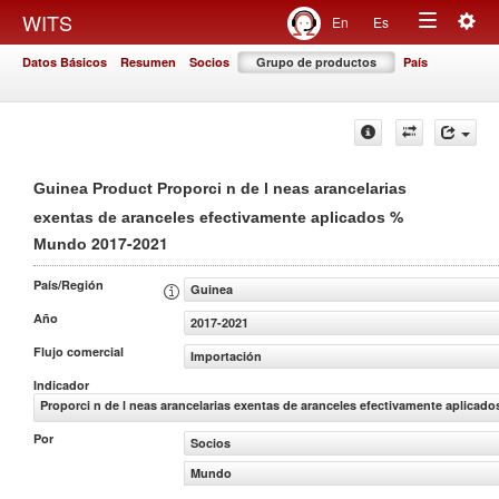
Togg
WITS
En
Es
Toggle
navig
Datos Básicos
Resumen
Socios
Grupo de productos
País
navigation
Guinea Product Proporci n de l neas arancelarias
%
exentas de aranceles efectivamente aplicados
2017-2021
Mundo
País/Región
Guinea
Año
2017-2021
Flujo comercial
Importación
Indicador
Proporci n de l neas arancelarias exentas de aranceles efectivamente aplicado
Por
Socios
Mundo