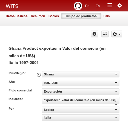
Togg
WITS
En
Es
Toggle
navig
Datos Básicos
Resumen
Socios
Grupo de productos
País
navigation
Ghana Product exportaci n Valor del comercio (en
miles de US$)
1997-2001
Italia
País/Región
Ghana
Año
1997-2001
Flujo comercial
Exportación
Indicador
exportaci n Valor del comercio (en miles de US$)
Por
Socios
Italia