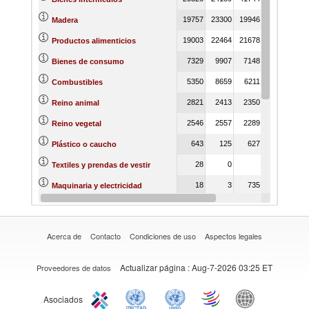
19757
23300
19946
17173
154
Madera
19003
22464
21678
17850
144
Productos alimenticios
7329
9907
7148
5359
175
Bienes de consumo
5350
8659
6211
3662
164
Combustibles
2821
2413
2350
1237
4
Reino animal
2546
2557
2289
3978
18
Reino vegetal
643
125
627
1433
7
Plástico o caucho
28
0
164
Textiles y prendas de vestir
18
3
735
32
Maquinaria y electricidad
15
6
151
170
Varios
Acerca de
Contacto
Condiciones de uso
Aspectos legales
Actualizar página
: Aug-7-2026 03:25 ET
Proveedores de datos
Asociados