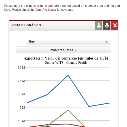
Please note the exports, imports and tariff data are based on reported data and not gap
filled. Please check the
Data Availability
for coverage.
VISTA DE GRÁFICO
line
más productos
exportaci n Valor del comercio (en miles de US$)
Source:WITS - Country Profile
90 M
75 M
60 M
45 M
30 M