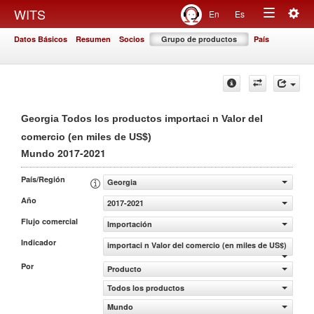
Togg
WITS
En
Es
Toggle
navig
Datos Básicos
Resumen
Socios
Grupo de productos
País
navigation
Georgia Todos los productos importaci n Valor del
comercio (en miles de US$)
2017-2021
Mundo
País/Región
Georgia
Año
2017-2021
Flujo comercial
Importación
Indicador
importaci n Valor del comercio (en miles de US$)
Por
Producto
Todos los productos
Mundo