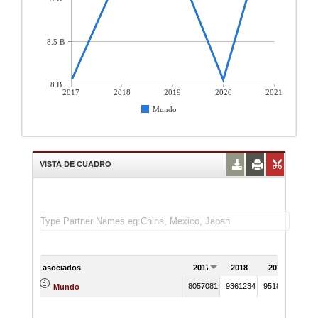
8.5 B
8 B
2017
2018
2019
2020
2021
Mundo
VISTA DE CUADRO
asociados
2017
2018
2019
20
8057081
9361234
9518320
8049
Mundo