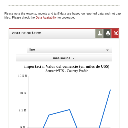
Please note the exports, imports and tariff data are based on reported data and not gap
filled. Please check the
Data Availability
for coverage.
VISTA DE GRÁFICO
line
más socios
importaci n Valor del comercio (en miles de US$)
Source:WITS - Country Profile
10.5 B
10 B
9.5 B
9 B