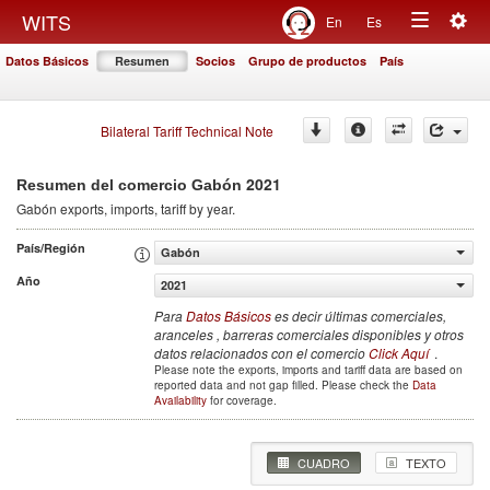
Togg
WITS
En
Es
Toggle
navig
Datos Básicos
Resumen
Socios
Grupo de productos
País
navigation
Bilateral Tariff Technical Note
2021
Resumen del comercio Gabón
Gabón
exports, imports, tariff by year
.
País/Región
Gabón
Año
2021
Para
Datos Básicos
es decir últimas comerciales,
aranceles , barreras comerciales disponibles y otros
datos relacionados con el comercio
Click Aquí
.
Please note the exports, imports and tariff data are based on
reported data and not gap filled. Please check the
Data
Availability
for coverage.
CUADRO
TEXTO