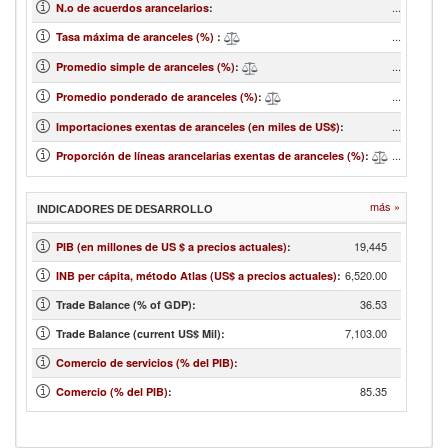
...
N.o de acuerdos arancelarios
:
...
Tasa máxima de aranceles (%)
:
...
Promedio simple de aranceles (%)
:
...
Promedio ponderado de aranceles (%)
:
...
Importaciones exentas de aranceles (en miles de US$)
:
...
Proporción de líneas arancelarias exentas de aranceles (%)
:
más »
INDICADORES DE DESARROLLO
19,445
PIB (en millones de US $ a precios actuales)
:
6,520.00
INB per cápita, método Atlas (US$ a precios actuales)
:
36.53
Trade Balance (% of GDP):
7,103.00
Trade Balance (current US$ Mil):
Comercio de servicios (% del PIB)
:
85.35
Comercio (% del PIB)
: