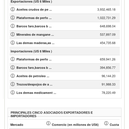
Exportaciones (US $ Miles )
3,932,465.18
Aceites crudos de pe ...
1,022,731.29
Plataformas de perfo ...
648,698.04
Barcos faro,barcos b ...
537,897.09
Minerales de mangane ...
454,735.68
Las demas maderas,as ...
Importaciones (US $ Miles )
659,941.26
Plataformas de perfo ...
394,856.77
Barcos faro,barcos b ...
96,144.20
Aceites de petroleo ...
91,988.33
Trozos/despojos de a ...
78,220.49
Los demas medicament ...
PRINCIPALES CINCO ASOCIADOS EXPORTADORES E
IMPORTADORES
Mercado
Comercio (en millones de US$)
Cuota de soc