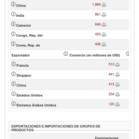
1,969
China
861
India
646
Camerún
453
Congo, Rep. del
408
Corea, Rep. de
Exportador
Comercio (en millones de US$)
Cuot
513
Francia
441
Singapur
413
China
254
Estados Unidos
120
Emiratos Árabes Unidos
EXPORTACIONES E IMPORTACIONES DE GRUPOS DE
PRODUCTOS
Exportaciones