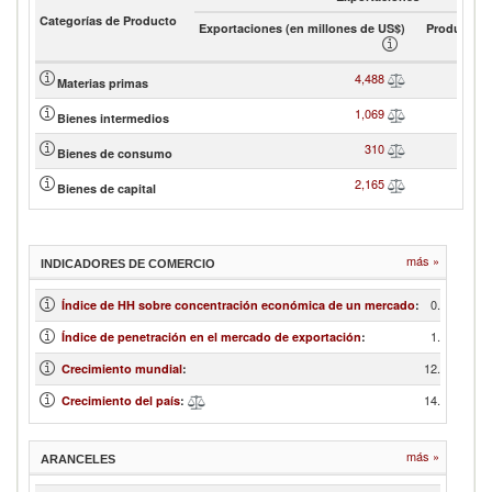
Categorías de Producto
Exportaciones (en millones de US$)
Product sh
4,488
Materias primas
1,069
Bienes intermedios
310
Bienes de consumo
2,165
Bienes de capital
más »
INDICADORES DE COMERCIO
0.18
Índice de HH sobre concentración económica de un mercado
:
1.68
Índice de penetración en el mercado de exportación
:
12.50
Crecimiento mundial
:
14.07
Crecimiento del país
:
más »
ARANCELES