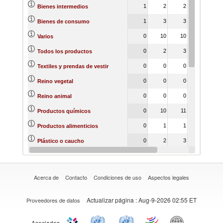
1
2
2
1
Bienes intermedios
1
3
3
1
Bienes de consumo
0
10
10
1
Varios
0
2
3
1
Todos los productos
0
0
0
0
Textiles y prendas de vestir
0
0
0
0
Reino vegetal
0
0
0
0
Reino animal
0
10
11
0
Productos químicos
0
1
1
0
Productos alimenticios
0
2
3
0
Plástico o caucho
0
0
0
0
Piedras y vidrio
Acerca de
Contacto
Condiciones de uso
Aspectos legales
Actualizar página
: Aug-9-2026 02:55 ET
Proveedores de datos
Asociados