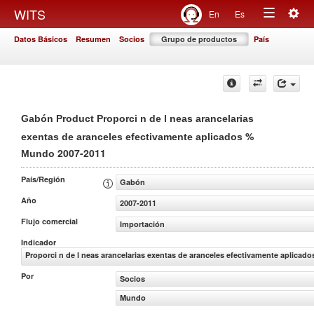
Togg
WITS
En
Es
Toggle
navig
Datos Básicos
Resumen
Socios
Grupo de productos
País
navigation
Gabón Product Proporci n de l neas arancelarias
%
exentas de aranceles efectivamente aplicados
2007-2011
Mundo
País/Región
Gabón
Año
2007-2011
Flujo comercial
Importación
Indicador
Proporci n de l neas arancelarias exentas de aranceles efectivamente aplicado
Por
Socios
Mundo