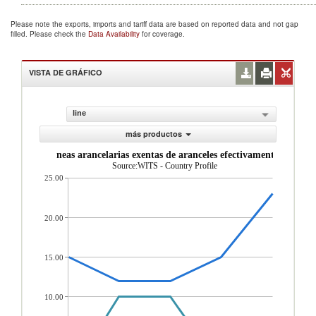
Please note the exports, imports and tariff data are based on reported data and not gap
filled. Please check the
Data Availability
for coverage.
VISTA DE GRÁFICO
line
más productos
oporci n de l neas arancelarias exentas de aranceles efectivamente aplicad
Source:WITS - Country Profile
25.00
20.00
15.00
10.00