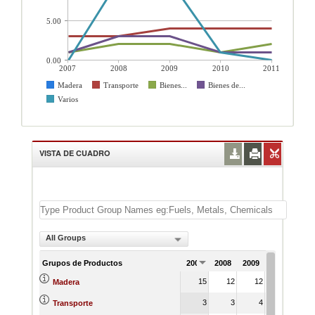
5.00
0.00
2007
2008
2009
2010
2011
Madera
Transporte
Bienes...
Bienes de...
Varios
VISTA DE CUADRO
All Groups
Grupos de Productos
2007
2008
2009
2010
201
15
12
12
15
2
Madera
3
3
4
4
Transporte