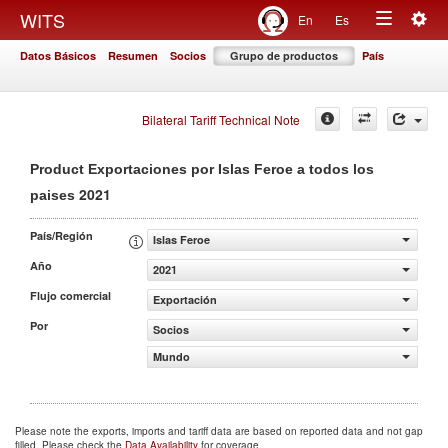
Togg
WITS
En
Es
Toggle
navig
Datos Básicos
Resumen
Socios
Grupo de productos
País
navigation
Bilateral Tariff Technical Note
Product Exportaciones por Islas Feroe a todos los
2021
paises
País/Región
Islas Feroe
Año
2021
Flujo comercial
Exportación
Por
Socios
Mundo
Please note the exports, imports and tariff data are based on reported data and not gap
filled. Please check the
Data Availability
for coverage.