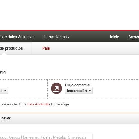
 de datos Analiticos
Herramientas
Inicio
Acerc
de productos
País
014
Flujo comercial
14
Importación
d. Please check the
Data Availability
for coverage.
CUADRO