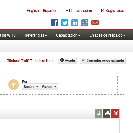
|
English
Español
Iniciar sesión
Registrarse
a de WITS
Referencias
Capacitación
Enlaces de respaldo
Bilateral Tariff Technical Note
Ayuda
Consulta personalizada
Por
Socios
Mundo