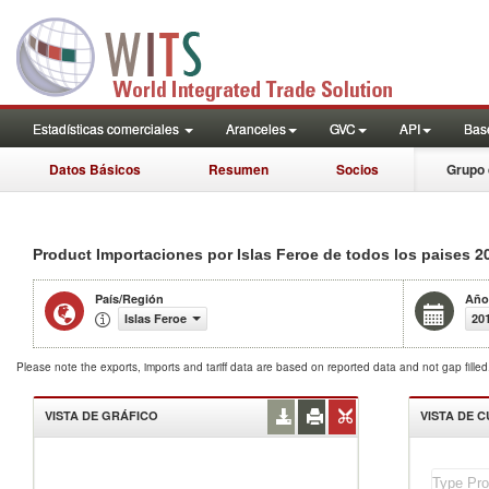
Estadísticas comerciales
Aranceles
GVC
API
Base
Datos Básicos
Resumen
Socios
Grupo 
2
Product Importaciones por Islas Feroe de todos los paises
País/Región
Año
Islas Feroe
20
Please note the exports, imports and tariff data are based on reported data and not gap fille
VISTA DE GRÁFICO
VISTA DE 