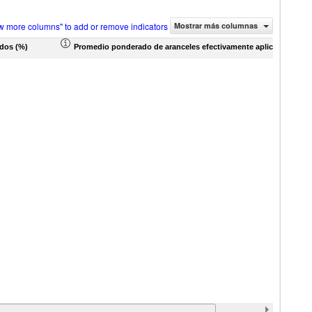
w more columns" to add or remove indicators
Mostrar más columnas
ados (%)
Promedio ponderado de aranceles efectivamente aplicados (%)