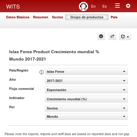
Togg
WITS
En
Es
Toggle
navig
Datos Básicos
Resumen
Socios
Grupo de productos
País
navigation
%
Islas Feroe Product Crecimiento mundial
2017-2021
Mundo
País/Región
Islas Feroe
Año
2017-2021
Flujo comercial
Exportación
Indicador
Crecimiento mundial (%)
Por
Socios
Mundo
Please note the exports, imports and tariff data are based on reported data and not gap