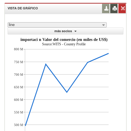
VISTA DE GRÁFICO
line
más socios
importaci n Valor del comercio (en miles de US$)
Source:WITS - Country Profile
800 M
750 M
700 M
650 M
600 M
550 M
500 M