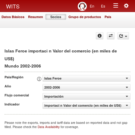
Togg
WITS
En
Es
Toggle
navig
Datos Básicos
Resumen
Socios
Grupo de productos
País
navigation
Islas Feroe importaci n Valor del comercio (en miles de
US$)
2002-2006
Mundo
País/Región
Islas Feroe
Año
2002-2006
Flujo comercial
Importación
Indicador
importaci n Valor del comercio (en miles de US$)
Please note the exports, imports and tariff data are based on reported data and not gap
filled. Please check the
Data Availability
for coverage.