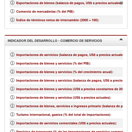
291,429
Exportaciones de bienes (balanza de pagos, US$ a precios actuales)
:
Comercio de mercaderías (% del PIB)
:
Índice de términos netos de intercambio (2000 = 100)
:
INDICADOR DEL DESARROLLO - COMERCIO DE SERVICIOS
Importaciones de servicios (balanza de pagos, US$ a precios actuales)
:
Importaciones de bienes y servicios (% del PIB)
:
Importaciones de bienes y servicios (% del crecimiento anual)
:
Importaciones de bienes y servicios (balanza de pagos, US$ a precios actu
Importaciones de bienes y servicios (US$ a precios constantes de 2010)
:
Importaciones de bienes y servicios (US$ a precios actuales)
:
Importaciones de bienes, servicios e ingresos primario (balanza de pagos,
Turismo internacional, gastos (% del total de importaciones)
:
Importaciones de servicios comerciales (US$ a precios actuales)
:
Servicios de transporte (% de las importaciones de servicios comerciales)
: