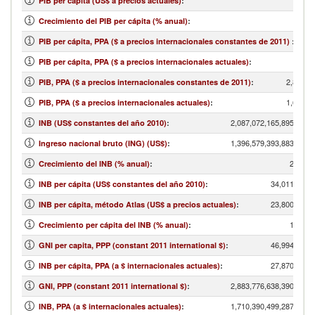
PIB per cápita (US$ a precios actuales)
:
Crecimiento del PIB per cápita (% anual)
:
PIB per cápita, PPA ($ a precios internacionales constantes de 2011)
:
PIB per cápita, PPA ($ a precios internacionales actuales)
:
2,850,6
PIB, PPA ($ a precios internacionales constantes de 2011)
:
1,678,3
PIB, PPA ($ a precios internacionales actuales)
:
2,087,072,165,895.17
INB (US$ constantes del año 2010)
:
1,396,579,393,883.03
Ingreso nacional bruto (ING) (US$)
:
2.21
Crecimiento del INB (% anual)
:
34,011.14
INB per cápita (US$ constantes del año 2010)
:
23,800.00
INB per cápita, método Atlas (US$ a precios actuales)
:
1.44
Crecimiento per cápita del INB (% anual)
:
46,994.31
GNI per capita, PPP (constant 2011 international $)
:
27,870.00
INB per cápita, PPA (a $ internacionales actuales)
:
2,883,776,638,390.20
GNI, PPP (constant 2011 international $)
:
1,710,390,499,287.58
INB, PPA (a $ internacionales actuales)
: