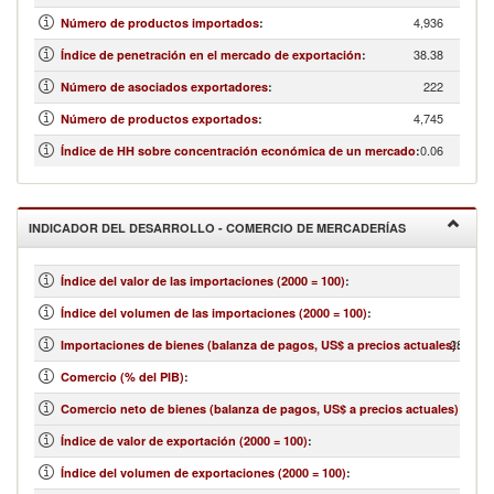
4,936
Número de productos importados
:
38.38
Índice de penetración en el mercado de exportación
:
222
Número de asociados exportadores
:
4,745
Número de productos exportados
:
0.06
Índice de HH sobre concentración económica de un mercado
:
INDICADOR DEL DESARROLLO - COMERCIO DE MERCADERÍAS
Índice del valor de las importaciones (2000 = 100)
:
Índice del volumen de las importaciones (2000 = 100)
:
286,747
Importaciones de bienes (balanza de pagos, US$ a precios actuales)
:
Comercio (% del PIB)
:
4,681
Comercio neto de bienes (balanza de pagos, US$ a precios actuales)
:
Índice de valor de exportación (2000 = 100)
:
Índice del volumen de exportaciones (2000 = 100)
: