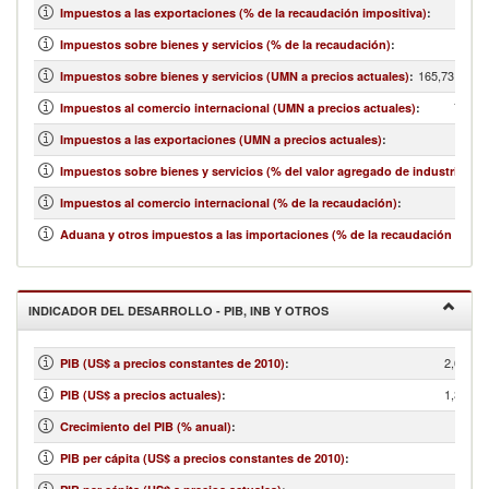
Impuestos a las exportaciones (% de la recaudación impositiva)
:
Impuestos sobre bienes y servicios (% de la recaudación)
:
165,731,000,
Impuestos sobre bienes y servicios (UMN a precios actuales)
:
7,300,
Impuestos al comercio internacional (UMN a precios actuales)
:
Impuestos a las exportaciones (UMN a precios actuales)
:
Impuestos sobre bienes y servicios (% del valor agregado de industria y se
Impuestos al comercio internacional (% de la recaudación)
:
Aduana y otros impuestos a las importaciones (% de la recaudación impos
INDICADOR DEL DESARROLLO - PIB, INB Y OTROS
2,064,3
PIB (US$ a precios constantes de 2010)
:
1,370,3
PIB (US$ a precios actuales)
:
Crecimiento del PIB (% anual)
:
PIB per cápita (US$ a precios constantes de 2010)
: