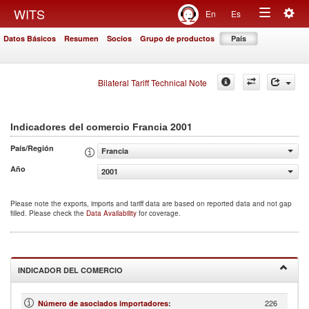
Togg
WITS
En
Es
Toggle
navig
Datos Básicos
Resumen
Socios
Grupo de productos
País
navigation
Bilateral Tariff Technical Note
2001
Indicadores del comercio Francia
País/Región
Francia
Año
2001
Please note the exports, imports and tariff data are based on reported data and not gap
filled. Please check the
Data Availability
for coverage.
INDICADOR DEL COMERCIO
226
Número de asociados importadores
: