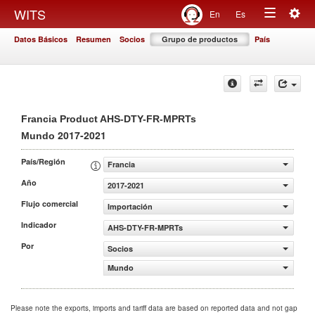
Togg
WITS
En
Es
Toggle
navig
Datos Básicos
Resumen
Socios
Grupo de productos
País
navigation
Francia Product AHS-DTY-FR-MPRTs
2017-2021
Mundo
País/Región
Francia
Año
2017-2021
Flujo comercial
Importación
Indicador
AHS-DTY-FR-MPRTs
Por
Socios
Mundo
Please note the exports, imports and tariff data are based on reported data and not gap