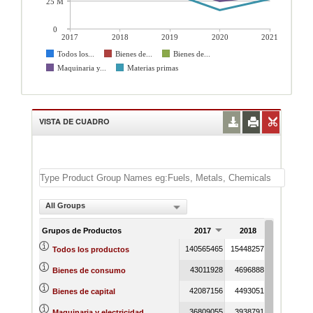
25 M
0
2017
2018
2019
2020
2021
Todos los...
Bienes de...
Bienes de...
Maquinaria y...
Materias primas
VISTA DE CUADRO
All Groups
Grupos de Productos
2017
2018
2019
140565465
154482576
14622702
Todos los productos
43011928
46968889
4577708
Bienes de consumo
42087156
44930514
4410875
Bienes de capital
36809055
39387919
3813831
Maquinaria y electricidad