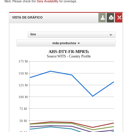
filled. Please check the
Data Availability
for coverage.
VISTA DE GRÁFICO
line
más productos
AHS-DTY-FR-MPRTs
Source:WITS - Country Profile
175 M
150 M
125 M
100 M
75 M
50 M