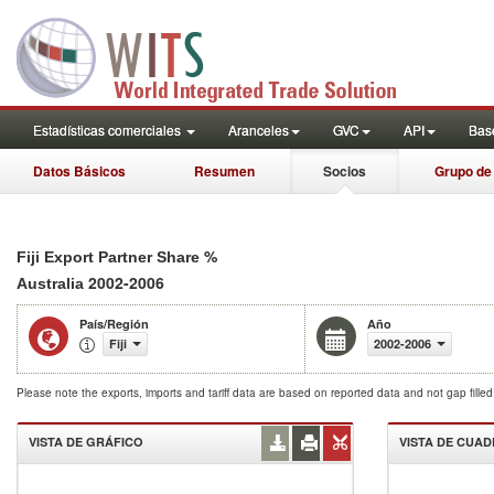
Estadísticas comerciales
Aranceles
GVC
API
Base
Datos Básicos
Resumen
Socios
Grupo de
%
Fiji Export Partner Share
2002-2006
Australia
País/Región
Año
Fiji
2002-2006
Please note the exports, imports and tariff data are based on reported data and not gap fille
VISTA DE GRÁFICO
VISTA DE CUA