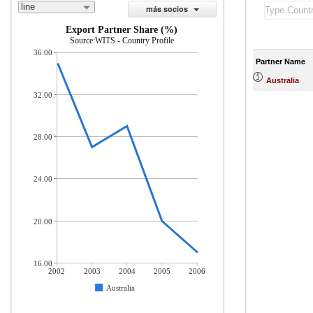
line
más socios
Export Partner Share (%)
Source:WITS - Country Profile
36.00
Partner Name
Australia
32.00
28.00
24.00
20.00
16.00
2002
2003
2004
2005
2006
Australia