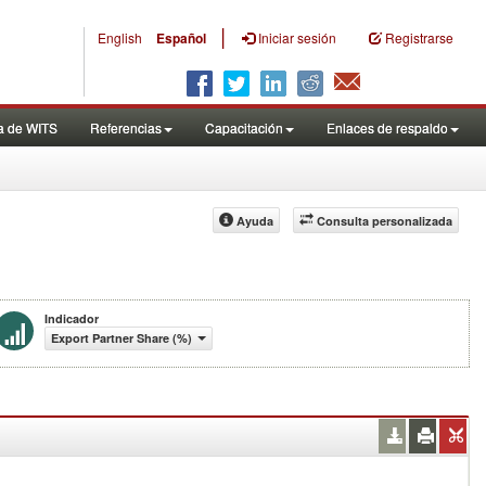
|
English
Español
Iniciar sesión
Registrarse
a de WITS
Referencias
Capacitación
Enlaces de respaldo
Ayuda
Consulta personalizada
Indicador
Export Partner Share (%)