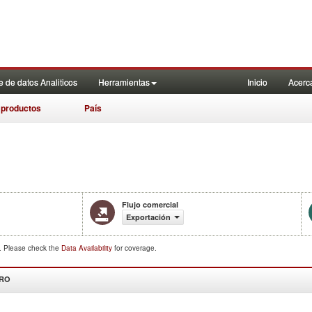
 de datos Analiticos
Herramientas
Inicio
Acerc
 productos
País
Flujo comercial
Exportación
d. Please check the
Data Availability
for coverage.
DRO