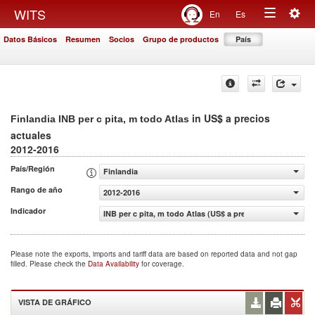
Togg
WITS
En
Es
Toggle
navig
Datos Básicos
Resumen
Socios
Grupo de productos
País
navigation
in US$ a precios
Finlandia INB per c pita, m todo Atlas
actuales
2012-2016
País/Región
Finlandia
Rango de año
2012-2016
Indicador
INB per c pita, m todo Atlas (US$ a precios actuales)
Please note the exports, imports and tariff data are based on reported data and not gap
filled. Please check the
Data Availability
for coverage.
VISTA DE GRÁFICO