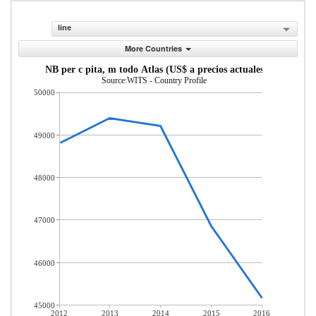
line
More Countries
INB per c pita, m todo Atlas (US$ a precios actuales)
Source:WITS - Country Profile
50000
49000
48000
47000
46000
45000
2012
2013
2014
2015
2016