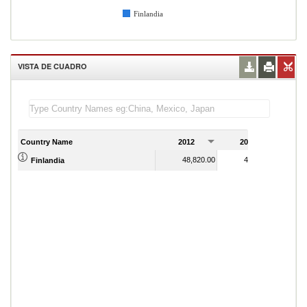
Finlandia
VISTA DE CUADRO
Country Name
2012
2013
2
48,820.00
49,390.00
Finlandia