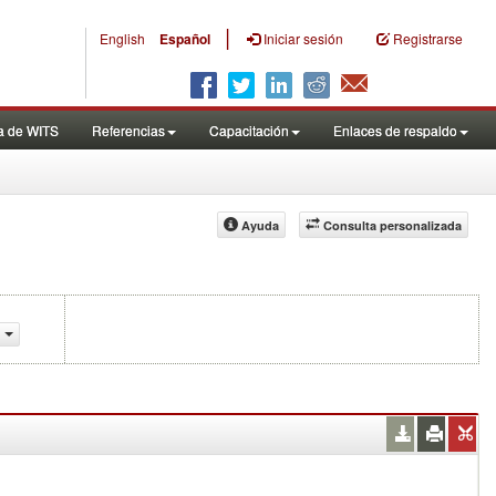
|
English
Español
Iniciar sesión
Registrarse
a de WITS
Referencias
Capacitación
Enlaces de respaldo
Ayuda
Consulta personalizada