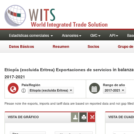
Estadísticas comerciales
Aranceles
GVC
API
Base
Datos Básicos
Resumen
Socios
Grupo de
in balanza
Etiopía (excluida Eritrea) Exportaciones de servicios
2017-2021
País/Región
Rango de año
Etiopía (excluida Eritrea)
2017-2021
Please note the exports, imports and tariff data are based on reported data and not gap fille
VISTA DE GRÁFICO
VISTA DE CUA