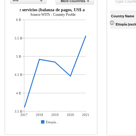
line
More Countries
taciones de servicios (balanza de pagos, US$ a precios actuales)
Source:WITS - Country Profile
Country Name
6 B
Etiopía (excl
5.5 B
5 B
4.5 B
4 B
3.5 B
2017
2018
2019
2020
2021
Etiopía...