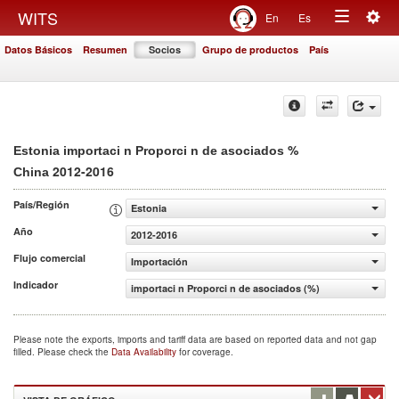
Togg
WITS
En
Es
Toggle
navig
Datos Básicos
Resumen
Socios
Grupo de productos
País
navigation
%
Estonia importaci n Proporci n de asociados
2012-2016
China
País/Región
Estonia
Año
2012-2016
Flujo comercial
Importación
Indicador
importaci n Proporci n de asociados (%)
Please note the exports, imports and tariff data are based on reported data and not gap
filled. Please check the
Data Availability
for coverage.