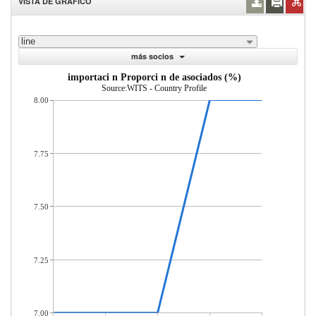
VISTA DE GRÁFICO
line
más socios
importaci n Proporci n de asociados (%)
Source:WITS - Country Profile
8.00
7.75
7.50
7.25
7.00