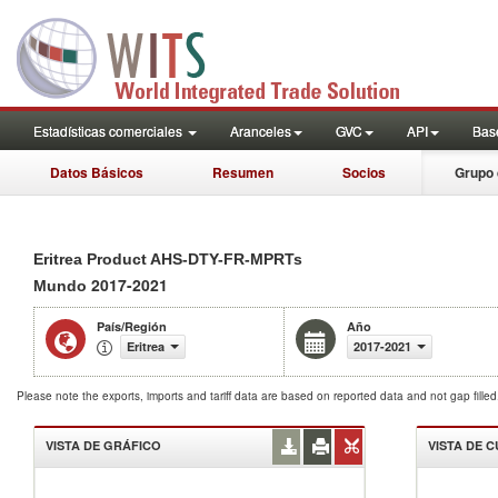
Estadísticas comerciales
Aranceles
GVC
API
Base
Datos Básicos
Resumen
Socios
Grupo 
Eritrea Product AHS-DTY-FR-MPRTs
2017-2021
Mundo
País/Región
Año
Eritrea
2017-2021
Please note the exports, imports and tariff data are based on reported data and not gap fille
VISTA DE GRÁFICO
VISTA DE 