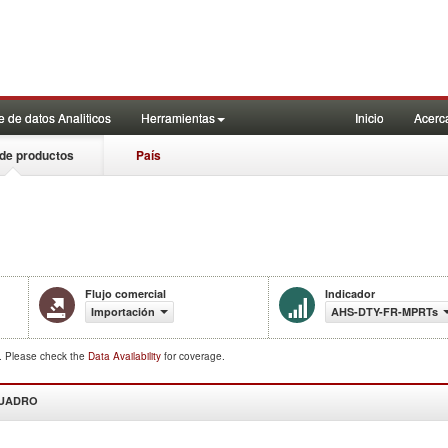
 de datos Analiticos
Herramientas
Inicio
Acerc
de productos
País
Flujo comercial
Indicador
Importación
AHS-DTY-FR-MPRTs
d. Please check the
Data Availability
for coverage.
CUADRO