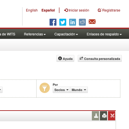
|
English
Español
Iniciar sesión
Registrarse
a de WITS
Referencias
Capacitación
Enlaces de respaldo
Ayuda
Consulta personalizada
Por
Socios
Mundo