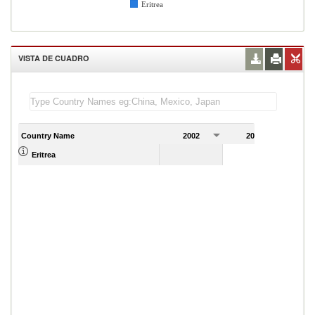
Eritrea
VISTA DE CUADRO
Country Name
2002
2003
2
3,271.00
Eritrea