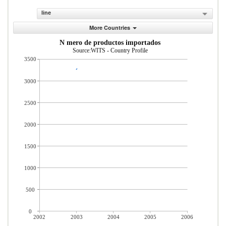
line
More Countries
N mero de productos importados
Source:WITS - Country Profile
3500
3000
2500
2000
1500
1000
500
0
2002
2003
2004
2005
2006