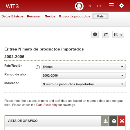
Togg
WITS
En
Es
Toggle
navig
Datos Básicos
Resumen
Socios
Grupo de productos
País
navigation
Eritrea N mero de productos importados
2002-2006
País/Región
Eritrea
Rango de año
2002-2006
Indicador
N mero de productos importados
Please note the exports, imports and tariff data are based on reported data and not gap
filled. Please check the
Data Availability
for coverage.
VISTA DE GRÁFICO