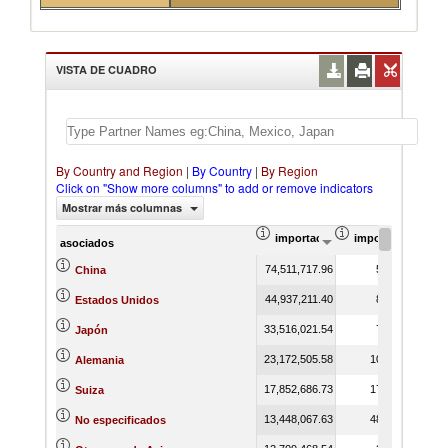
VISTA DE CUADRO
By Country and Region
|
By Country
|
By Region
Click on "Show more columns" to add or remove indicators
Mostrar más columnas
importación Valor del comercio (
importación Prop
asociados
74,511,717.96
5.98
China
44,937,211.40
8.24
Estados Unidos
33,516,021.54
7.84
Japón
23,172,505.58
10.48
Alemania
17,852,686.73
17.16
Suiza
13,448,067.63
48.79
No especificados