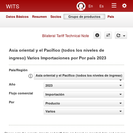
Togg
WITS
En
Es
Toggle
navig
Datos Básicos
Resumen
Socios
Grupo de productos
País
navigation
Bilateral Tariff Technical Note
Asia oriental y el Pacífico (todos los niveles de
2023
ingreso) Varios Importaciones por Por país
País/Región
Asia oriental y el Pacífico (todos los niveles de ingreso)
Año
2023
Flujo comercial
Importación
Por
Producto
Varios