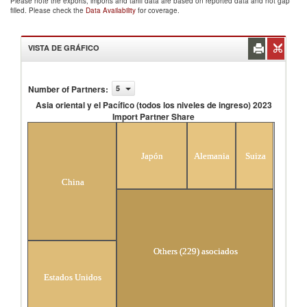
Please note the exports, imports and tariff data are based on reported data and not gap
filled. Please check the
Data Availability
for coverage.
VISTA DE GRÁFICO
Number of Partners
:
5
Asia oriental y el Pacífico (todos los niveles de ingreso) 2023
Import Partner Share
Asia oriental y el Pacífico (todos los niveles de ingreso)
2023 Import Partner Share
Japón
Alemania
Suiza
China
Others (229) asociados
Estados Unidos