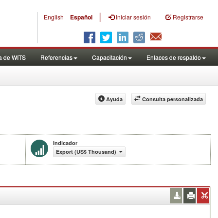
|
English
Español
Iniciar sesión
Registrarse
a de WITS
Referencias
Capacitación
Enlaces de respaldo
Ayuda
Consulta personalizada
Indicador
Export (US$ Thousand)