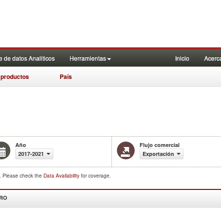
 de datos Analiticos
Herramientas
Inicio
Acerc
 productos
País
Año
Flujo comercial
2017-2021
Exportación
d. Please check the
Data Availability
for coverage.
DRO