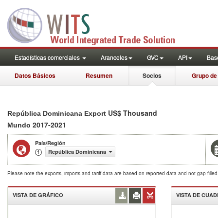
Estadísticas comerciales
Aranceles
GVC
API
Base
Datos Básicos
Resumen
Socios
Grupo de
US$ Thousand
República Dominicana Export
2017-2021
Mundo
País/Región
República Dominicana
Please note the exports, imports and tariff data are based on reported data and not gap fille
VISTA DE GRÁFICO
VISTA DE CUA