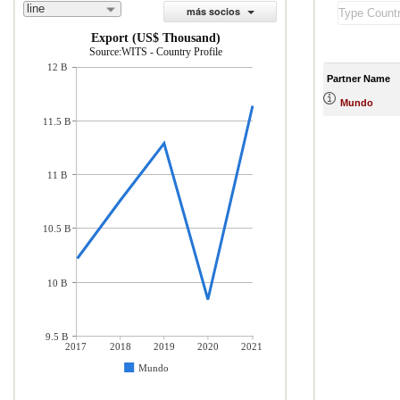
line
más socios
Export (US$ Thousand)
Source:WITS - Country Profile
12 B
Partner Name
Mundo
11.5 B
11 B
10.5 B
10 B
9.5 B
2017
2018
2019
2020
2021
Mundo