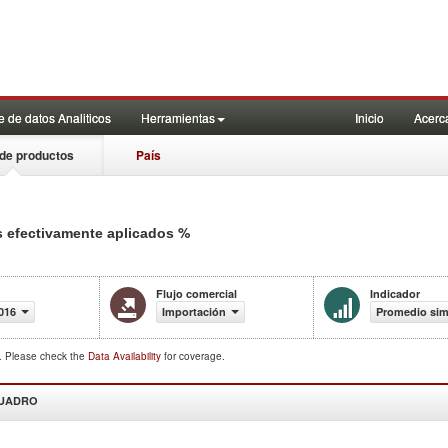
 de datos Analiticos
Herramientas
Inicio
Acerc
de productos
País
%
s efectivamente aplicados
Flujo comercial
Indicador
016
Importación
Promedio simp
d. Please check the
Data Availability
for coverage.
CUADRO