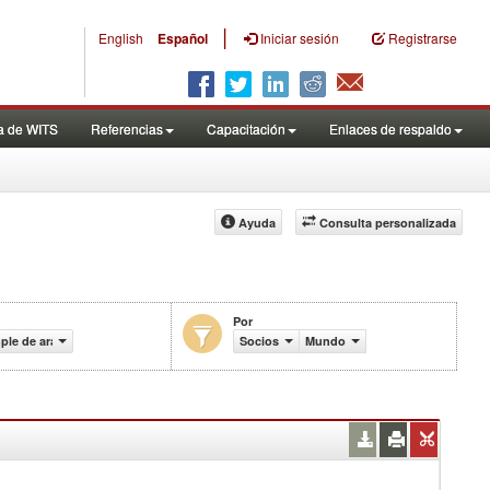
|
English
Español
Iniciar sesión
Registrarse
a de WITS
Referencias
Capacitación
Enlaces de respaldo
Ayuda
Consulta personalizada
Por
le de aranceles efectivamente aplicados (%)
Socios
Mundo