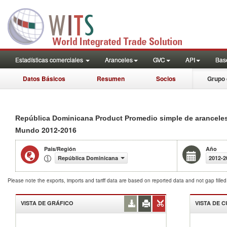
Estadísticas comerciales
Aranceles
GVC
API
Base
Datos Básicos
Resumen
Socios
Grupo 
República Dominicana Product Promedio simple de arancele
2012-2016
Mundo
País/Región
Año
República Dominicana
2012-2
Please note the exports, imports and tariff data are based on reported data and not gap fille
VISTA DE GRÁFICO
VISTA DE 