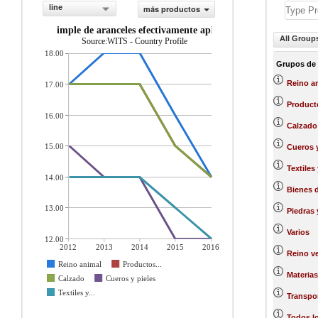
line
más productos
Promedio simple de aranceles efectivamente aplicados (%)
All Group
Source:WITS - Country Profile
18.00
Grupos de
Reino a
17.00
Producto
16.00
Calzado
15.00
Cueros y
Textiles
14.00
Bienes 
13.00
Piedras 
Varios
12.00
2012
2013
2014
2015
2016
Reino ve
Reino animal
Productos...
Materias
Calzado
Cueros y pieles
Textiles y...
Transpo
Todos l